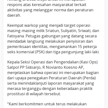
e
respons atas keresahan masyarakat terkait
r
aktivitas yang melanggar norma dan peraturan
a
daerah.
n
t
Keempat warkop yang menjadi target operasi
a
s
masing-masing milik Sriatun, Suliyatin, Sriwati, dan
P
Fatoyana. Petugas gabungan yang datang secara
r
mendadak langsung melakukan penyisiran dan
o
pemeriksaan identitas, mengamankan 15 pekerja
s
t
seks komersial (PSK) dan tiga pengunjung laki-laki.
i
t
Kepala Seksi Operasi dan Pengendalian (Kasi Ops)
u
Satpol PP Sidoarjo, R Novianto Koesno AP,
s
menjelaskan bahwa operasi ini merupakan bagian
i
T
dari upaya penegakan Peraturan Daerah (Perda)
e
serta menindaklanjuti laporan masyarakat yang
r
merasa terganggu dengan keberadaan praktik
s
prostitusi di wilayah tersebut.
e
l
u
“Kami berkomitmen untuk terus melakukan
b