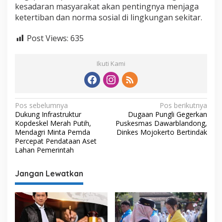
kesadaran masyarakat akan pentingnya menjaga
ketertiban dan norma sosial di lingkungan sekitar.
Post Views:
635
Ikuti Kami
N
Pos sebelumnya
Pos berikutnya
Dukung Infrastruktur
Dugaan Pungli Gegerkan
a
Kopdeskel Merah Putih,
Puskesmas Dawarblandong,
v
Mendagri Minta Pemda
Dinkes Mojokerto Bertindak
Percepat Pendataan Aset
i
Lahan Pemerintah
g
Jangan Lewatkan
a
s
i
p