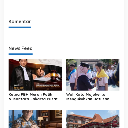
Mojokerto, Mengucapkan
Fokus Pemberantasan
Selamat Hari Natal
Korupsi di Daerah
Komentar
News Feed
Ketua PBH Merah Putih
Wali Kota Mojokerto
Nusantara Jakarta Pusat
Mengukuhkan Ratusan
Apresiasi Konsistensi Nurjali
Anggota PMR Kota
dan Aktivis Pemekaran
Mojokerto
Kecamatan Kumpai Raya