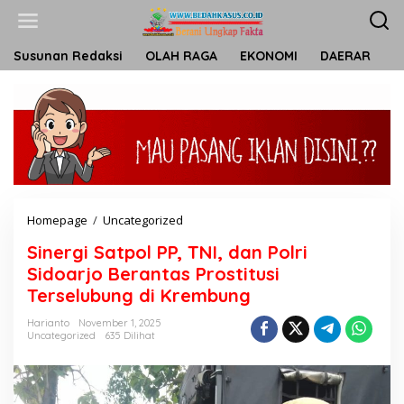
L
e
w
a
Susunan Redaksi
OLAH RAGA
EKONOMI
DAERAR
T
t
i
k
e
k
o
n
t
e
n
Homepage
/
Uncategorized
S
i
Sinergi Satpol PP, TNI, dan Polri
n
e
Sidoarjo Berantas Prostitusi
r
Terselubung di Krembung
g
i
Harianto
November 1, 2025
S
Uncategorized
635 Dilihat
a
t
p
o