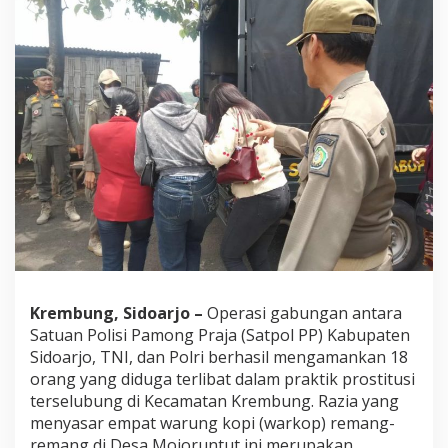
l
P
P
,
T
N
I
,
d
a
n
P
o
l
r
i
S
Krembung, Sidoarjo –
Operasi gabungan antara
i
Satuan Polisi Pamong Praja (Satpol PP) Kabupaten
d
o
Sidoarjo, TNI, dan Polri berhasil mengamankan 18
a
orang yang diduga terlibat dalam praktik prostitusi
r
terselubung di Kecamatan Krembung. Razia yang
j
menyasar empat warung kopi (warkop) remang-
o
remang di Desa Mojoruntut ini merupakan
B