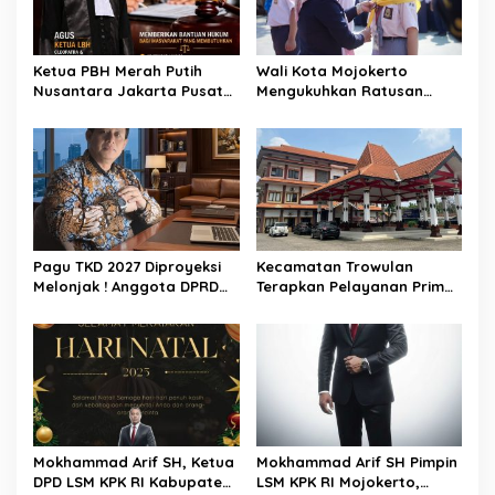
o
s
Ketua PBH Merah Putih
Wali Kota Mojokerto
Nusantara Jakarta Pusat
Mengukuhkan Ratusan
Apresiasi Konsistensi Nurjali
Anggota PMR Kota
dan Aktivis Pemekaran
Mojokerto
Kecamatan Kumpai Raya
Pagu TKD 2027 Diproyeksi
Kecamatan Trowulan
Melonjak ! Anggota DPRD
Terapkan Pelayanan Prima,
Kabupaten Mojokerto
Ramah dan Maksimal.
Ingatkan Pemkab
Selaraskan UU HKPD
Mokhammad Arif SH, Ketua
Mokhammad Arif SH Pimpin
DPD LSM KPK RI Kabupaten
LSM KPK RI Mojokerto,