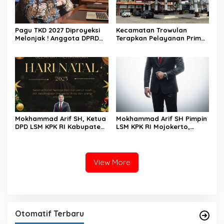
Pagu TKD 2027 Diproyeksi
Kecamatan Trowulan
Melonjak ! Anggota DPRD
Terapkan Pelayanan Prima,
Kabupaten Mojokerto
Ramah dan Maksimal.
Ingatkan Pemkab
Selaraskan UU HKPD
Mokhammad Arif SH, Ketua
Mokhammad Arif SH Pimpin
DPD LSM KPK RI Kabupaten
LSM KPK RI Mojokerto,
Mojokerto, Mengucapkan
Fokus Pemberantasan
Selamat Hari Natal
Korupsi di Daerah
View More
Otomatif Terbaru