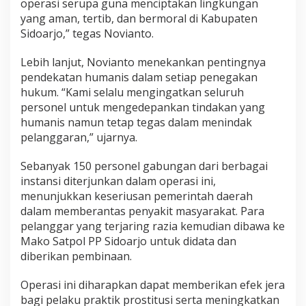
operasi serupa guna menciptakan lingkungan
u
yang aman, tertib, dan bermoral di Kabupaten
n
Sidoarjo,” tegas Novianto.
g
d
i
Lebih lanjut, Novianto menekankan pentingnya
K
pendekatan humanis dalam setiap penegakan
r
hukum. “Kami selalu mengingatkan seluruh
e
personel untuk mengedepankan tindakan yang
m
humanis namun tetap tegas dalam menindak
b
u
pelanggaran,” ujarnya.
n
g
Sebanyak 150 personel gabungan dari berbagai
instansi diterjunkan dalam operasi ini,
menunjukkan keseriusan pemerintah daerah
dalam memberantas penyakit masyarakat. Para
pelanggar yang terjaring razia kemudian dibawa ke
Mako Satpol PP Sidoarjo untuk didata dan
diberikan pembinaan.
Operasi ini diharapkan dapat memberikan efek jera
bagi pelaku praktik prostitusi serta meningkatkan