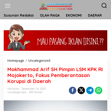
L
e
w
a
Susunan Redaksi
OLAH RAGA
EKONOMI
DAERAR
T
t
i
k
e
k
o
n
t
e
n
Homepage
/
Uncategorized
M
o
Mokhammad Arif SH Pimpin LSM KPK RI
k
h
Mojokerto, Fokus Pemberantasan
a
Korupsi di Daerah
m
m
Harianto
Desember 24, 2025
a
Uncategorized
693 Dilihat
d
A
r
i