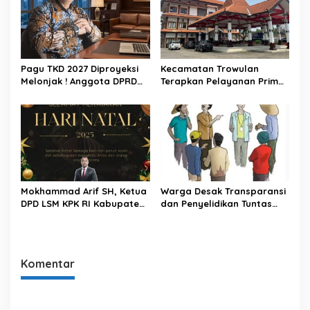
Pagu TKD 2027 Diproyeksi
Kecamatan Trowulan
Melonjak ! Anggota DPRD
Terapkan Pelayanan Prima,
Kabupaten Mojokerto
Ramah dan Maksimal.
Ingatkan Pemkab
Selaraskan UU HKPD
Mokhammad Arif SH, Ketua
Warga Desak Transparansi
DPD LSM KPK RI Kabupaten
dan Penyelidikan Tuntas
Mojokerto, Mengucapkan
Atas Kejanggalan Proses
Selamat Hari Natal
Sertifikasi Tanah Desa di
Cilacap
Komentar