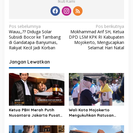
Ikuti Kami
N
Pos sebelumnya
Pos berikutnya
Wauu,,?? Diduga Solar
Mokhammad Arif SH, Ketua
a
Subsidi Bocor ke Tambang
DPD LSM KPK RI Kabupaten
v
di Gandatapa-Banyumas,
Mojokerto, Mengucapkan
Rakyat Kecil Jadi Korban
Selamat Hari Natal
i
g
Jangan Lewatkan
a
s
i
p
o
s
Ketua PBH Merah Putih
Wali Kota Mojokerto
Nusantara Jakarta Pusat
Mengukuhkan Ratusan
Apresiasi Konsistensi Nurjali
Anggota PMR Kota
dan Aktivis Pemekaran
Mojokerto
Kecamatan Kumpai Raya