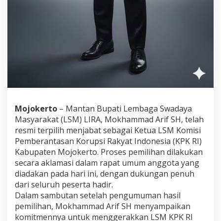
o
,
F
o
k
u
s
P
e
m
b
e
Mojokerto
– Mantan Bupati Lembaga Swadaya
r
Masyarakat (LSM) LIRA, Mokhammad Arif SH, telah
a
resmi terpilih menjabat sebagai Ketua LSM Komisi
n
Pemberantasan Korupsi Rakyat Indonesia (KPK RI)
t
a
Kabupaten Mojokerto. Proses pemilihan dilakukan
s
secara aklamasi dalam rapat umum anggota yang
a
diadakan pada hari ini, dengan dukungan penuh
n
dari seluruh peserta hadir.
K
o
Dalam sambutan setelah pengumuman hasil
r
pemilihan, Mokhammad Arif SH menyampaikan
u
komitmennya untuk menggerakkan LSM KPK RI
p