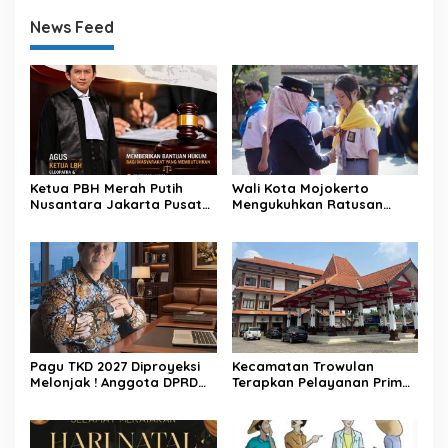
News Feed
Ketua PBH Merah Putih
Wali Kota Mojokerto
Nusantara Jakarta Pusat
Mengukuhkan Ratusan
Apresiasi Konsistensi Nurjali
Anggota PMR Kota
dan Aktivis Pemekaran
Mojokerto
Kecamatan Kumpai Raya
Pagu TKD 2027 Diproyeksi
Kecamatan Trowulan
Melonjak ! Anggota DPRD
Terapkan Pelayanan Prima,
Kabupaten Mojokerto
Ramah dan Maksimal.
Ingatkan Pemkab
Selaraskan UU HKPD