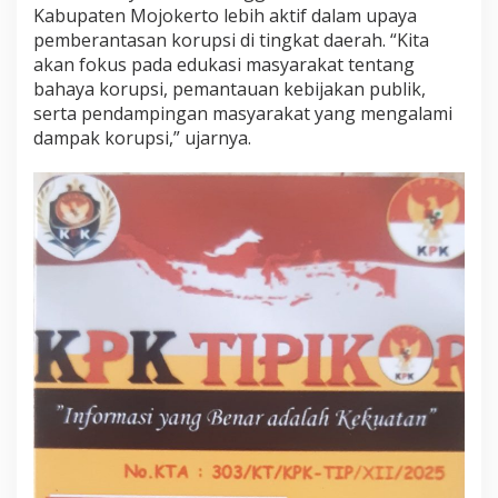
Kabupaten Mojokerto lebih aktif dalam upaya
s
pemberantasan korupsi di tingkat daerah. “Kita
i
d
akan fokus pada edukasi masyarakat tentang
i
bahaya korupsi, pemantauan kebijakan publik,
D
serta pendampingan masyarakat yang mengalami
a
dampak korupsi,” ujarnya.
e
r
a
h