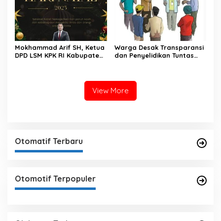
Mokhammad Arif SH, Ketua
Warga Desak Transparansi
DPD LSM KPK RI Kabupaten
dan Penyelidikan Tuntas
Mojokerto, Mengucapkan
Atas Kejanggalan Proses
Selamat Hari Natal
Sertifikasi Tanah Desa di
Cilacap
View More
Otomatif Terbaru
Otomotif Terpopuler