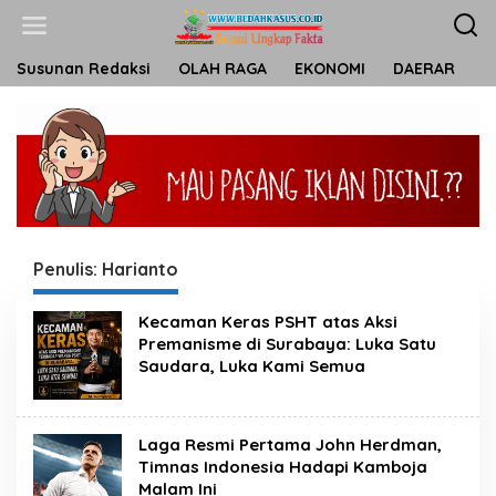
L
e
w
a
Susunan Redaksi
OLAH RAGA
EKONOMI
DAERAR
T
t
i
k
e
k
o
n
t
e
n
Penulis:
Harianto
Kecaman Keras PSHT atas Aksi
Premanisme di Surabaya: Luka Satu
Saudara, Luka Kami Semua
Laga Resmi Pertama John Herdman,
Timnas Indonesia Hadapi Kamboja
Malam Ini