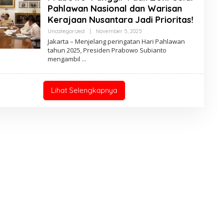
N
Pahlawan Nasional dan Warisan
T
O
Kerajaan Nusantara Jadi Prioritas!
Uncategorized
|
November 5, 2025
O
L
Jakarta – Menjelang peringatan Hari Pahlawan
E
tahun 2025, Presiden Prabowo Subianto
H
mengambil
H
A
R
I
A
Lihat Selengkapnya
N
T
O