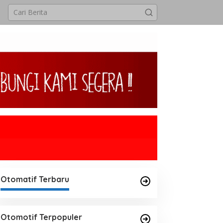
Otomatif Terbaru
Otomotif Terpopuler