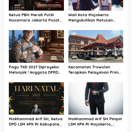
o
s
Ketua PBH Merah Putih
Wali Kota Mojokerto
Nusantara Jakarta Pusat
Mengukuhkan Ratusan
Apresiasi Konsistensi Nurjali
Anggota PMR Kota
dan Aktivis Pemekaran
Mojokerto
Kecamatan Kumpai Raya
Pagu TKD 2027 Diproyeksi
Kecamatan Trowulan
Melonjak ! Anggota DPRD
Terapkan Pelayanan Prima,
Kabupaten Mojokerto
Ramah dan Maksimal.
Ingatkan Pemkab
Selaraskan UU HKPD
Mokhammad Arif SH, Ketua
Mokhammad Arif SH Pimpin
DPD LSM KPK RI Kabupaten
LSM KPK RI Mojokerto,
Mojokerto, Mengucapkan
Fokus Pemberantasan