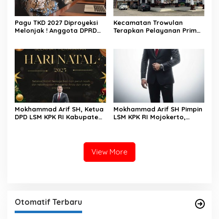
Pagu TKD 2027 Diproyeksi
Kecamatan Trowulan
Melonjak ! Anggota DPRD
Terapkan Pelayanan Prima,
Kabupaten Mojokerto
Ramah dan Maksimal.
Ingatkan Pemkab
Selaraskan UU HKPD
Mokhammad Arif SH, Ketua
Mokhammad Arif SH Pimpin
DPD LSM KPK RI Kabupaten
LSM KPK RI Mojokerto,
Mojokerto, Mengucapkan
Fokus Pemberantasan
Selamat Hari Natal
Korupsi di Daerah
View More
Otomatif Terbaru