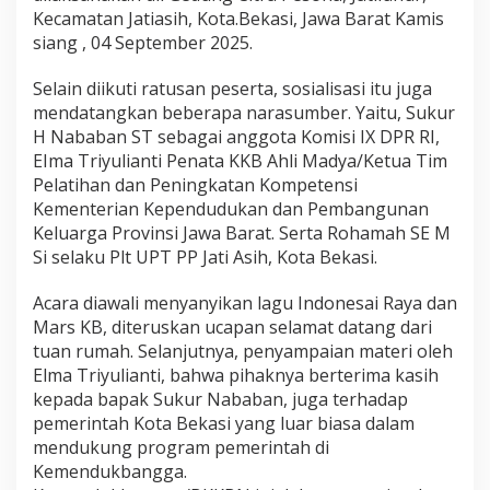
i
Kecamatan Jatiasih, Kota.Bekasi, Jawa Barat Kamis
s
siang , 04 September 2025.
a
s
Selain diikuti ratusan peserta, sosialisasi itu juga
i
mendatangkan beberapa narasumber. Yaitu, Sukur
P
r
H Nababan ST sebagai anggota Komisi IX DPR RI,
o
EIma Triyulianti Penata KKB Ahli Madya/Ketua Tim
g
Pelatihan dan Peningkatan Kompetensi
r
Kementerian Kependudukan dan Pembangunan
a
Keluarga Provinsi Jawa Barat. Serta Rohamah SE M
m
B
Si selaku Plt UPT PP Jati Asih, Kota Bekasi.
a
n
Acara diawali menyanyikan lagu Indonesai Raya dan
g
Mars KB, diteruskan ucapan selamat datang dari
g
tuan rumah. Selanjutnya, penyampaian materi oleh
a
K
Elma Triyulianti, bahwa pihaknya berterima kasih
e
kepada bapak Sukur Nababan, juga terhadap
n
pemerintah Kota Bekasi yang luar biasa dalam
c
mendukung program pemerintah di
a
n
Kemendukbangga.
a