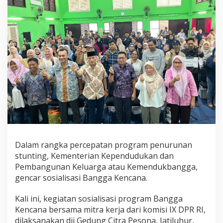
g
a
B
e
r
s
a
m
a
M
i
t
r
a
K
e
Dalam rangka percepatan program penurunan
r
stunting, Kementerian Kependudukan dan
j
Pembangunan Keluarga atau Kemendukbangga,
a
S
gencar sosialisasi Bangga Kencana.
o
s
Kali ini, kegiatan sosialisasi program Bangga
i
Kencana bersama mitra kerja dari komisi IX DPR RI,
a
dilaksanakan dii Gedung Citra Pesona, Jatiluhur,
l