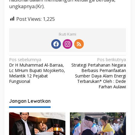
ungkapnya.(Kr).
Post Views:
1,225
Ikuti Kami
N
Pos sebelumnya
Pos berikutnya
Dr H Muhammad Al-Barraa,
Strategi Pertahanan Negara
a
Lc MHum Bupati Mojokerto,
Berbasis Pemanfaatan
v
Melantik 12 Pejabat
Sumber Daya Alam Energi
Fungsional
Terbarukan* Oleh : Dede
i
Farhan Aulawi
g
Jangan Lewatkan
a
s
i
p