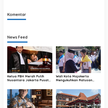
Selamat Hari Natal
Korupsi di Daerah
Komentar
News Feed
Ketua PBH Merah Putih
Wali Kota Mojokerto
Nusantara Jakarta Pusat
Mengukuhkan Ratusan
Apresiasi Konsistensi Nurjali
Anggota PMR Kota
dan Aktivis Pemekaran
Mojokerto
Kecamatan Kumpai Raya