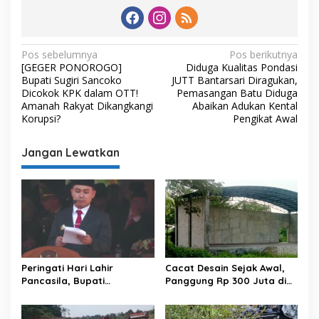
N
Pos sebelumnya
Pos berikutnya
[GEGER PONOROGO]
Diduga Kualitas Pondasi
a
Bupati Sugiri Sancoko
JUTT Bantarsari Diragukan,
v
Dicokok KPK dalam OTT!
Pemasangan Batu Diduga
Amanah Rakyat Dikangkangi
Abaikan Adukan Kental
i
Korupsi?
Pengikat Awal
g
Jangan Lewatkan
a
s
i
p
o
s
Peringati Hari Lahir
Cacat Desain Sejak Awal,
Pancasila, Bupati
Panggung Rp 300 Juta di
Mojokerto Ajak Masyarakat
Mlaten Puri Terbengkalai
Amalkan Nilai Luhur