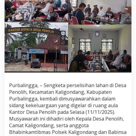
a
r
g
a
a
n
L
a
h
a
n
T
a
n
a
​Purbalingga, – Sengketa perselisihan lahan di Desa
h
d
Penolih, Kecamatan Kaligondang, Kabupaten
i
Purbalingga, kembali dimusyawarahkan dalam
D
sidang kekeluargaan yang digelar di ruang aula
e
Kantor Desa Penolih pada Selasa (11/11/2025).
s
Musyawarah ini dihadiri oleh Kepala Desa Penolih,
a
P
Camat Kaligondang, serta anggota
e
Bhabinkamtibmas Polsek Kaligondang dan Babinsa
n