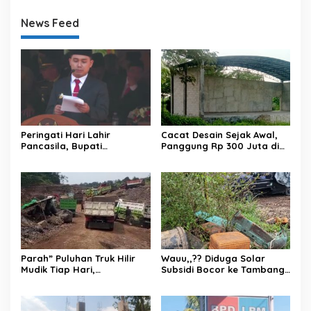
News Feed
Peringati Hari Lahir
Cacat Desain Sejak Awal,
Pancasila, Bupati
Panggung Rp 300 Juta di
Mojokerto Ajak Masyarakat
Mlaten Puri Terbengkalai
Amalkan Nilai Luhur
Pemersatu Bangsa
Parah” Puluhan Truk Hilir
Wauu,,?? Diduga Solar
Mudik Tiap Hari,
Subsidi Bocor ke Tambang
Operasional Galian C di
di Gandatapa-Banyumas,
Desa Gandatapa
Rakyat Kecil Jadi Korban
Kecamatan Sumbang