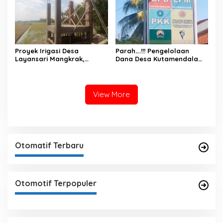
Kabupaten Banyumas Tuai
Sorotan
​Proyek Irigasi Desa
Parah….!!! Pengelolaan
Layansari Mangkrak,
Dana Desa Kutamendala
Pejabat Dinas Pertanian
Tonjong Di Duga Banyak
Cilacap Saling Lempar
Kebocoran
Tanggung Jawab.
View More
Otomatif Terbaru
Otomotif Terpopuler