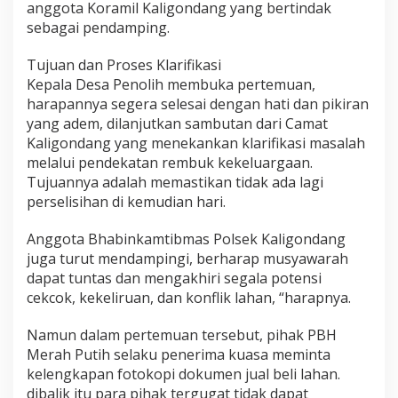
anggota Koramil Kaligondang yang bertindak
o
sebagai pendamping.
l
i
h
​Tujuan dan Proses Klarifikasi
P
​Kepala Desa Penolih membuka pertemuan,
u
harapannya segera selesai dengan hati dan pikiran
r
yang adem, dilanjutkan sambutan dari Camat
b
a
Kaligondang yang menekankan klarifikasi masalah
l
melalui pendekatan rembuk kekeluargaan.
i
Tujuannya adalah memastikan tidak ada lagi
n
perselisihan di kemudian hari.
g
g
a
Anggota Bhabinkamtibmas Polsek Kaligondang
,
juga turut mendampingi, berharap musyawarah
T
dapat tuntas dan mengakhiri segala potensi
e
cekcok, kekeliruan, dan konflik lahan, “harapnya.
r
g
u
Namun ​dalam pertemuan tersebut, pihak PBH
g
Merah Putih selaku penerima kuasa meminta
a
kelengkapan fotokopi dokumen jual beli lahan.
t
dibalik itu para pihak tergugat tidak dapat
S