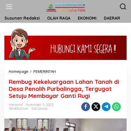
L
e
w
a
Susunan Redaksi
OLAH RAGA
EKONOMI
DAERAR
T
t
i
k
e
k
o
n
t
e
n
Homepage
/
PEMERINTAH
R
e
Rembug Kekeluargaan Lahan Tanah di
m
b
Desa Penolih Purbalingga, Tergugat
u
Setuju Membayar Ganti Rugi
g
K
Harianto
November 11, 2025
e
PEMERINTAH
503 Dilihat
k
e
l
u