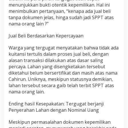
menunjukkan bukti otentik kepemilikan. Hal ini
e
t
menimbulkan pertanyaan, “kenapa ada jual beli
u
tanpa dokumen jelas, hinga sudah jadi SPPT atas
j
nama orang lain ?”
u
M
​Jual Beli Berdasarkan Kepercayaan
e
m
b
​Warga yang tergugat menyatakan bahwa tidak ada
a
kuitansi tertulis dalam proses jual beli, dengan
y
alasan transaksi dilakukan atas dasar saling
a
percaya. Lahan yang disengketakan tersebut
r
G
diketahui belum bersertifikat dan masih atas nama
a
Cahirun. Uniknya, meskipun statusnya demikian,
n
lahan tersebut secara gaib telah terbit SPPT atas
t
nama orang lain.
i
R
u
Ending ​hasil Kesepakatan: Tergugat berjanji
g
Penyerahan Lahan dengan Nominal Uang
i
​Meskipun permasalahan dokumen kepemilikan