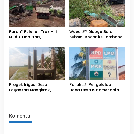
Pemersatu Bangsa
Parah” Puluhan Truk Hilir
Wauu,,?? Diduga Solar
Mudik Tiap Hari,
Subsidi Bocor ke Tambang
Operasional Galian C di
di Gandatapa-Banyumas,
Desa Gandatapa
Rakyat Kecil Jadi Korban
Kecamatan Sumbang
Kabupaten Banyumas Tuai
Sorotan
​Proyek Irigasi Desa
Parah….!!! Pengelolaan
Layansari Mangkrak,
Dana Desa Kutamendala
Pejabat Dinas Pertanian
Tonjong Di Duga Banyak
Cilacap Saling Lempar
Kebocoran
Tanggung Jawab.
Komentar