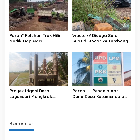
Pemersatu Bangsa
Parah” Puluhan Truk Hilir
Wauu,,?? Diduga Solar
Mudik Tiap Hari,
Subsidi Bocor ke Tambang
Operasional Galian C di
di Gandatapa-Banyumas,
Desa Gandatapa
Rakyat Kecil Jadi Korban
Kecamatan Sumbang
Kabupaten Banyumas Tuai
Sorotan
​Proyek Irigasi Desa
Parah….!!! Pengelolaan
Layansari Mangkrak,
Dana Desa Kutamendala
Pejabat Dinas Pertanian
Tonjong Di Duga Banyak
Cilacap Saling Lempar
Kebocoran
Tanggung Jawab.
Komentar