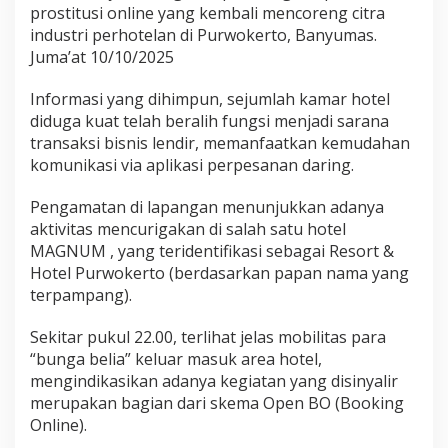
prostitusi online yang kembali mencoreng citra
t
o
industri perhotelan di Purwokerto, Banyumas.
J
Juma’at 10/10/2025
a
d
Informasi yang dihimpun, sejumlah kamar hotel
i
diduga kuat telah beralih fungsi menjadi sarana
A
r
transaksi bisnis lendir, memanfaatkan kemudahan
e
komunikasi via aplikasi perpesanan daring.
n
a
Pengamatan di lapangan menunjukkan adanya
B
aktivitas mencurigakan di salah satu hotel
i
s
MAGNUM , yang teridentifikasi sebagai Resort &
n
Hotel Purwokerto (berdasarkan papan nama yang
i
terpampang).
s
L
Sekitar pukul 22.00, terlihat jelas mobilitas para
e
n
“bunga belia” keluar masuk area hotel,
d
mengindikasikan adanya kegiatan yang disinyalir
i
merupakan bagian dari skema Open BO (Booking
r
Online).
,
A