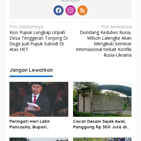
Ikuti Kami
N
Pos sebelumnya
Pos berikutnya
Kios Pupuk Lengkap Uripah
Diundang Kedubes Rusia,
a
Desa Tenggeran Tonjong Di
Wilson Lalengke Akan
v
Duga Jual Pupuk Subsidi Di
Mengikuti Seminar
Atas HET
Internasional terkait Konflik
i
Rusia-Ukraina
g
Jangan Lewatkan
a
s
i
p
o
s
Peringati Hari Lahir
Cacat Desain Sejak Awal,
Pancasila, Bupati
Panggung Rp 300 Juta di
Mojokerto Ajak Masyarakat
Mlaten Puri Terbengkalai
Amalkan Nilai Luhur