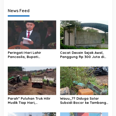
News Feed
Peringati Hari Lahir
Cacat Desain Sejak Awal,
Pancasila, Bupati
Panggung Rp 300 Juta di
Mojokerto Ajak Masyarakat
Mlaten Puri Terbengkalai
Amalkan Nilai Luhur
Pemersatu Bangsa
Parah” Puluhan Truk Hilir
Wauu,,?? Diduga Solar
Mudik Tiap Hari,
Subsidi Bocor ke Tambang
Operasional Galian C di
di Gandatapa-Banyumas,
Desa Gandatapa
Rakyat Kecil Jadi Korban
Kecamatan Sumbang