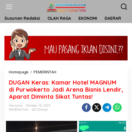
L
e
w
a
Susunan Redaksi
OLAH RAGA
EKONOMI
DAERAR
T
t
i
k
e
k
o
n
t
e
n
Homepage
/
PEMERINTAH
D
U
DUGAN Keras: Kamar Hotel MAGNUM
G
A
di Purwokerto Jadi Arena Bisnis Lendir,
N
Aparat Diminta Sikat Tuntas!
K
e
Harianto
Oktober 10, 2025
r
PEMERINTAH
637 Dilihat
a
s
:
K