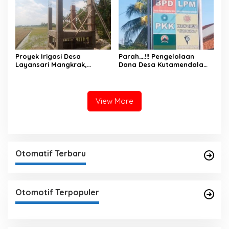
Kabupaten Banyumas Tuai
Sorotan
​Proyek Irigasi Desa
Parah….!!! Pengelolaan
Layansari Mangkrak,
Dana Desa Kutamendala
Pejabat Dinas Pertanian
Tonjong Di Duga Banyak
Cilacap Saling Lempar
Kebocoran
Tanggung Jawab.
View More
Otomatif Terbaru
Otomotif Terpopuler