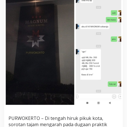
a
m
a
r
H
o
t
e
l
M
A
G
N
U
M
d
i
P
u
r
w
o
k
PURWOKERTO – Di tengah hiruk pikuk kota,
e
sorotan tajam mengarah pada dugaan praktik
r