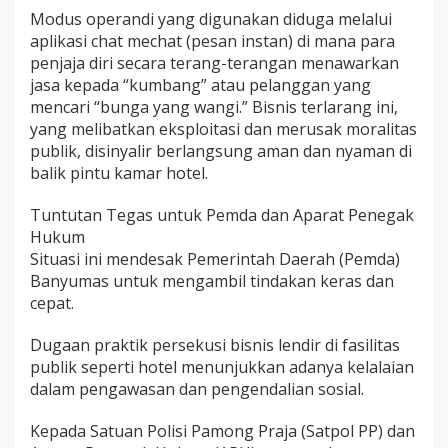
p
Modus operandi yang digunakan diduga melalui
a
aplikasi chat mechat (pesan instan) di mana para
r
penjaja diri secara terang-terangan menawarkan
a
jasa kepada “kumbang” atau pelanggan yang
t
mencari “bunga yang wangi.” Bisnis terlarang ini,
D
i
yang melibatkan eksploitasi dan merusak moralitas
m
publik, disinyalir berlangsung aman dan nyaman di
i
balik pintu kamar hotel.
n
t
Tuntutan Tegas untuk Pemda dan Aparat Penegak
a
S
Hukum
i
Situasi ini mendesak Pemerintah Daerah (Pemda)
k
Banyumas untuk mengambil tindakan keras dan
a
cepat.
t
T
u
Dugaan praktik persekusi bisnis lendir di fasilitas
n
publik seperti hotel menunjukkan adanya kelalaian
t
dalam pengawasan dan pengendalian sosial.
a
s
Kepada Satuan Polisi Pamong Praja (Satpol PP) dan
!