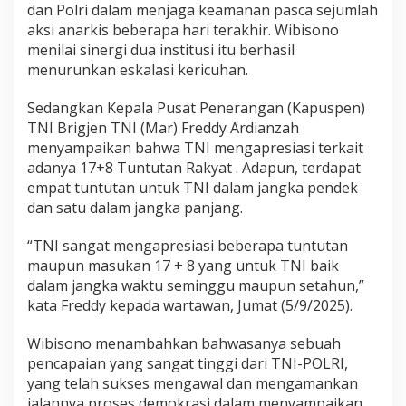
dan Polri dalam menjaga keamanan pasca sejumlah
l
aksi anarkis beberapa hari terakhir. Wibisono
a
n
menilai sinergi dua institusi itu berhasil
g
menurunkan eskalasi kericuhan.
k
a
Sedangkan Kepala Pusat Penerangan (Kapuspen)
h
TNI Brigjen TNI (Mar) Freddy Ardianzah
T
N
menyampaikan bahwa TNI mengapresiasi terkait
I
adanya 17+8 Tuntutan Rakyat . Adapun, terdapat
t
empat tuntutan untuk TNI dalam jangka pendek
u
dan satu dalam jangka panjang.
r
u
n
“TNI sangat mengapresiasi beberapa tuntutan
k
maupun masukan 17 + 8 yang untuk TNI baik
a
dalam jangka waktu seminggu maupun setahun,”
n
kata Freddy kepada wartawan, Jumat (5/9/2025).
e
s
k
Wibisono menambahkan bahwasanya sebuah
a
pencapaian yang sangat tinggi dari TNI-POLRI,
l
yang telah sukses mengawal dan mengamankan
a
jalannya proses demokrasi dalam menyampaikan
s