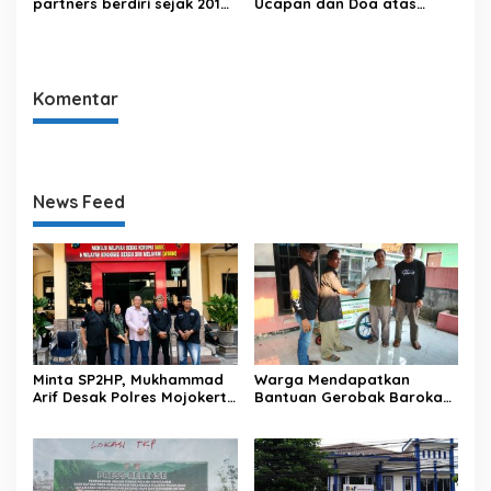
partners berdiri sejak 2018
Ucapan dan Doa atas
di Jagakarsa Jakarta
Berpulangnya Mama
Selatan.
Tercinta
Komentar
News Feed
Minta SP2HP, Mukhammad
Warga Mendapatkan
Arif Desak Polres Mojokerto
Bantuan Gerobak Barokah
Segera Proses Perkara
dari Baznas Kabupaten
Dugaan Pencemaran Nama
Bekasi
Baik Bondet