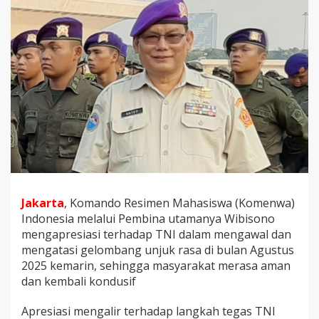
K
o
m
e
n
w
a
W
i
b
i
s
o
n
o
:
Jakarta
, Komando Resimen Mahasiswa (Komenwa)
A
Indonesia melalui Pembina utamanya Wibisono
p
mengapresiasi terhadap TNI dalam mengawal dan
r
mengatasi gelombang unjuk rasa di bulan Agustus
e
2025 kemarin, sehingga masyarakat merasa aman
s
i
dan kembali kondusif
a
s
Apresiasi mengalir terhadap langkah tegas TNI
i