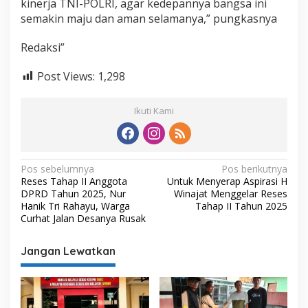
kinerja TNI-POLRI, agar kedepannya bangsa ini
semakin maju dan aman selamanya,” pungkasnya
Redaksi”
Post Views:
1,298
Ikuti Kami
N
Pos sebelumnya
Pos berikutnya
Reses Tahap II Anggota
Untuk Menyerap Aspirasi H
a
DPRD Tahun 2025, Nur
Winajat Menggelar Reses
v
Hanik Tri Rahayu, Warga
Tahap II Tahun 2025
Curhat Jalan Desanya Rusak
i
g
Jangan Lewatkan
a
s
i