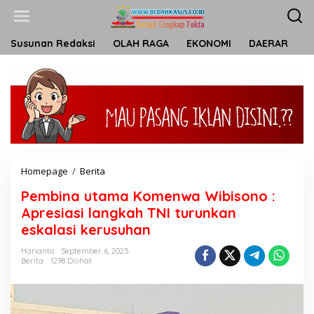
L
e
w
a
Susunan Redaksi
OLAH RAGA
EKONOMI
DAERAR
T
t
i
k
e
k
o
n
t
e
n
Homepage
/
Berita
P
e
Pembina utama Komenwa Wibisono :
m
b
Apresiasi langkah TNI turunkan
i
eskalasi kerusuhan
n
a
Harianto
September 6, 2025
u
Berita
1298 Dilihat
t
a
m
a