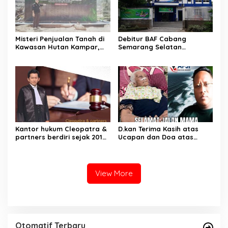
Misteri Penjualan Tanah di
Debitur BAF Cabang
Kawasan Hutan Kampar,
Semarang Selatan
Nama-Nama Mulai Terkuak
Keluhkan Sistem Angsuran
Di Duga Ada Monopoli
Penipuan
Kantor hukum Cleopatra &
D.kan Terima Kasih atas
partners berdiri sejak 2018
Ucapan dan Doa atas
di Jagakarsa Jakarta
Berpulangnya Mama
Selatan.
Tercinta
View More
Otomatif Terbaru