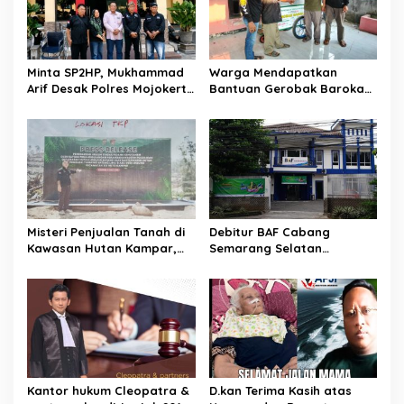
p
o
s
Minta SP2HP, Mukhammad
Warga Mendapatkan
Arif Desak Polres Mojokerto
Bantuan Gerobak Barokah
Segera Proses Perkara
dari Baznas Kabupaten
Dugaan Pencemaran Nama
Bekasi
Baik Bondet
Misteri Penjualan Tanah di
Debitur BAF Cabang
Kawasan Hutan Kampar,
Semarang Selatan
Nama-Nama Mulai Terkuak
Keluhkan Sistem Angsuran
Di Duga Ada Monopoli
Penipuan
Kantor hukum Cleopatra &
D.kan Terima Kasih atas