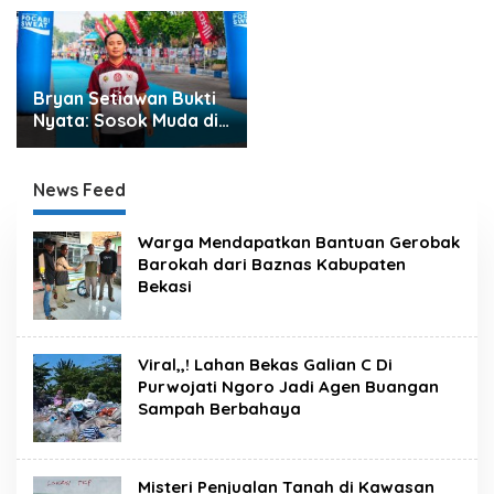
Bryan Setiawan Bukti
Nyata: Sosok Muda di
Balik Sukses Besar Fun
Run 5K, Kolaborasi
Solid Tanpa Anggaran
News Feed
Daerah
Warga Mendapatkan Bantuan Gerobak
Barokah dari Baznas Kabupaten
Bekasi
Viral,,! Lahan Bekas Galian C Di
Purwojati Ngoro Jadi Agen Buangan
Sampah Berbahaya
Misteri Penjualan Tanah di Kawasan