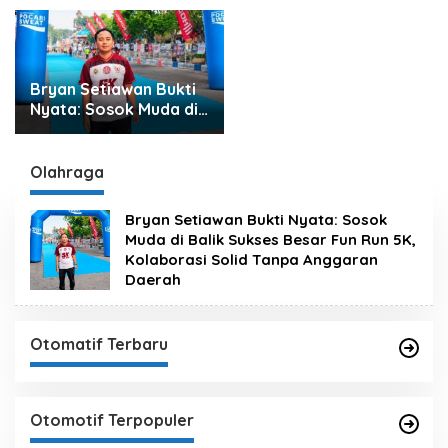
Bryan Setiawan Bukti
Nyata: Sosok Muda di
Balik Sukses Besar Fun
Run 5K, Kolaborasi
Solid Tanpa Anggaran
Olahraga
Daerah
Bryan Setiawan Bukti Nyata: Sosok
Muda di Balik Sukses Besar Fun Run 5K,
Kolaborasi Solid Tanpa Anggaran
Daerah
Otomatif Terbaru
Otomotif Terpopuler