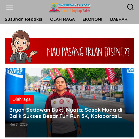
L
e
w
a
Susunan Redaksi
OLAH RAGA
EKONOMI
DAERAR
T
t
i
k
e
k
o
n
t
e
n
Olahraga
Bryan Setiawan Bukti Nyata: Sosok Muda di
Balik Sukses Besar Fun Run 5K, Kolaborasi
Solid Tanpa Anggaran Daerah
Mei 31, 2026