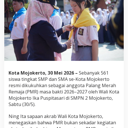
k
e
r
t
o
M
e
n
g
u
k
u
h
k
Kota Mojokerto, 30 Mei 2026 –
Sebanyak 561
a
siswa tingkat SMP dan SMA se-Kota Mojokerto
n
resmi dikukuhkan sebagai anggota Palang Merah
R
a
Remaja (PMR) masa bakti 2026–2027 oleh Wali Kota
t
Mojokerto Ika Puspitasari di SMPN 2 Mojokerto,
u
Sabtu (30/5).
s
a
Ning Ita sapaan akrab Wali Kota Mojokerto,
n
A
menegaskan bahwa PMR bukan sekadar kegiatan
n