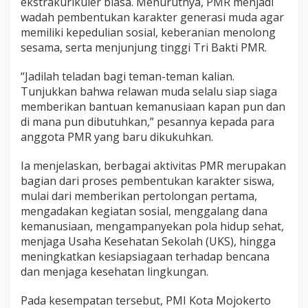
ekstrakurikuler biasa. Menurutnya, PMR menjadi
g
wadah pembentukan karakter generasi muda agar
g
memiliki kepedulian sosial, keberanian menolong
o
sesama, serta menjunjung tinggi Tri Bakti PMR.
t
a
P
“Jadilah teladan bagi teman-teman kalian.
M
Tunjukkan bahwa relawan muda selalu siap siaga
R
memberikan bantuan kemanusiaan kapan pun dan
K
di mana pun dibutuhkan,” pesannya kepada para
o
t
anggota PMR yang baru dikukuhkan.
a
M
Ia menjelaskan, berbagai aktivitas PMR merupakan
o
bagian dari proses pembentukan karakter siswa,
j
mulai dari memberikan pertolongan pertama,
o
k
mengadakan kegiatan sosial, menggalang dana
e
kemanusiaan, mengampanyekan pola hidup sehat,
r
menjaga Usaha Kesehatan Sekolah (UKS), hingga
t
meningkatkan kesiapsiagaan terhadap bencana
o
dan menjaga kesehatan lingkungan.
Pada kesempatan tersebut, PMI Kota Mojokerto