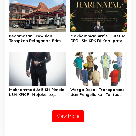
Kecamatan Kumpai Raya
Selaraskan UU HKPD
Kecamatan Trowulan
Mokhammad Arif SH, Ketua
Terapkan Pelayanan Prima,
DPD LSM KPK RI Kabupaten
Ramah dan Maksimal.
Mojokerto, Mengucapkan
Selamat Hari Natal
Mokhammad Arif SH Pimpin
Warga Desak Transparansi
LSM KPK RI Mojokerto,
dan Penyelidikan Tuntas
Fokus Pemberantasan
Atas Kejanggalan Proses
Korupsi di Daerah
Sertifikasi Tanah Desa di
Cilacap
View More