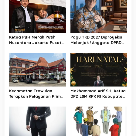
i
p
o
s
Ketua PBH Merah Putih
Pagu TKD 2027 Diproyeksi
Nusantara Jakarta Pusat
Melonjak ! Anggota DPRD
Apresiasi Konsistensi Nurjali
Kabupaten Mojokerto
dan Aktivis Pemekaran
Ingatkan Pemkab
Kecamatan Kumpai Raya
Selaraskan UU HKPD
Kecamatan Trowulan
Mokhammad Arif SH, Ketua
Terapkan Pelayanan Prima,
DPD LSM KPK RI Kabupaten
Ramah dan Maksimal.
Mojokerto, Mengucapkan
Selamat Hari Natal