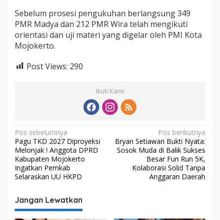
Sebelum prosesi pengukuhan berlangsung 349
PMR Madya dan 212 PMR Wira telah mengikuti
orientasi dan uji materi yang digelar oleh PMI Kota
Mojokerto.
Post Views:
290
Ikuti Kami
N
Pos sebelumnya
Pos berikutnya
Pagu TKD 2027 Diproyeksi
Bryan Setiawan Bukti Nyata:
a
Melonjak ! Anggota DPRD
Sosok Muda di Balik Sukses
v
Kabupaten Mojokerto
Besar Fun Run 5K,
Ingatkan Pemkab
Kolaborasi Solid Tanpa
i
Selaraskan UU HKPD
Anggaran Daerah
g
Jangan Lewatkan
a
s