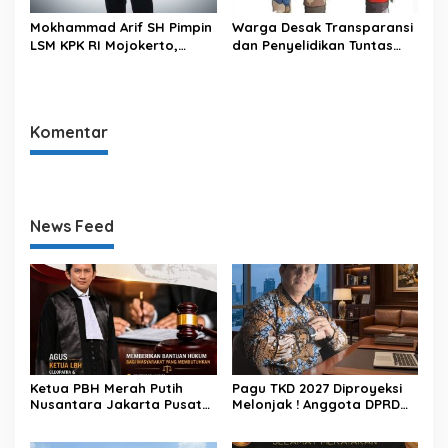
Mokhammad Arif SH Pimpin
Warga Desak Transparansi
LSM KPK RI Mojokerto,
dan Penyelidikan Tuntas
Fokus Pemberantasan
Atas Kejanggalan Proses
Korupsi di Daerah
Sertifikasi Tanah Desa di
Cilacap
Komentar
News Feed
Ketua PBH Merah Putih
Pagu TKD 2027 Diproyeksi
Nusantara Jakarta Pusat
Melonjak ! Anggota DPRD
Apresiasi Konsistensi Nurjali
Kabupaten Mojokerto
dan Aktivis Pemekaran
Ingatkan Pemkab