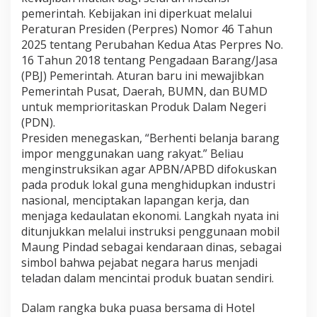
:
pemerintah. Kebijakan ini diperkuat melalui
"
Peraturan Presiden (Perpres) Nomor 46 Tahun
M
2025 tentang Perubahan Kedua Atas Perpres No.
e
16 Tahun 2018 tentang Pengadaan Barang/Jasa
m
b
(PBJ) Pemerintah. Aturan baru ini mewajibkan
a
Pemerintah Pusat, Daerah, BUMN, dan BUMD
n
untuk memprioritaskan Produk Dalam Negeri
g
(PDN).
u
​Presiden menegaskan, “Berhenti belanja barang
n
N
impor menggunakan uang rakyat.” Beliau
e
menginstruksikan agar APBN/APBD difokuskan
g
pada produk lokal guna menghidupkan industri
e
nasional, menciptakan lapangan kerja, dan
r
i
menjaga kedaulatan ekonomi. Langkah nyata ini
D
ditunjukkan melalui instruksi penggunaan mobil
e
Maung Pindad sebagai kendaraan dinas, sebagai
n
simbol bahwa pejabat negara harus menjadi
g
teladan dalam mencintai produk buatan sendiri.
a
n
M
​Dalam rangka buka puasa bersama di Hotel
e