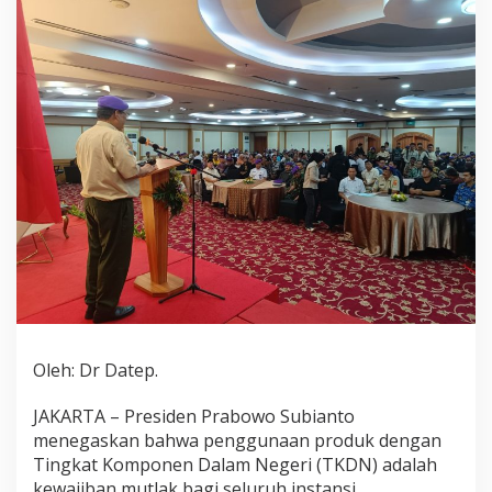
K
o
m
e
n
w
a
I
n
d
o
n
e
s
i
a
&
P
Oleh: Dr Datep.
r
a
m
​JAKARTA – Presiden Prabowo Subianto
a
menegaskan bahwa penggunaan produk dengan
r
Tingkat Komponen Dalam Negeri (TKDN) adalah
i
kewajiban mutlak bagi seluruh instansi
n