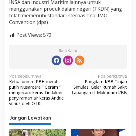
INSA dan Industri Maritim lainnya untuk
menggunakan produk dalam negeri (TKDN) yang
telah memenuhi standar internasional IMO
Convention (dps)
Post Views:
570
Ikuti Kami
N
Pos sebelumnya
Pos berikutnya
Ketua umum PBH merah
Pangdam I/BB Tinjau
a
putih Nusantara ” Geram ”
Simulasi Gelar Rumah Sakit
v
mengecam keras Tindakan
Lapangan di Makodam I/BB
penyiraman air keras Andrie
i
yunus oleh OTK.
g
Jangan Lewatkan
a
s