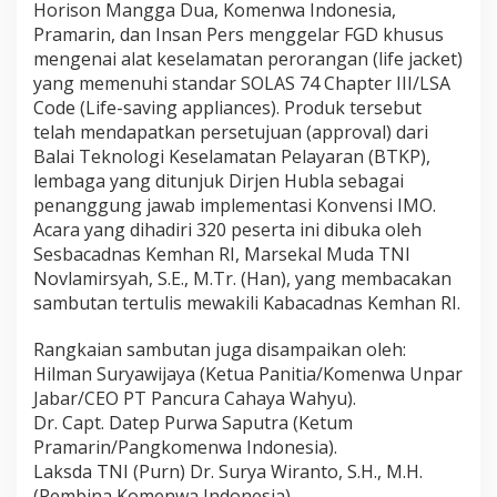
Horison Mangga Dua, Komenwa Indonesia,
n
Pramarin, dan Insan Pers menggelar FGD khusus
g
mengenai alat keselamatan perorangan (life jacket)
u
t
yang memenuhi standar SOLAS 74 Chapter III/LSA
a
Code (Life-saving appliances). Produk tersebut
m
telah mendapatkan persetujuan (approval) dari
a
Balai Teknologi Keselamatan Pelayaran (BTKP),
k
a
lembaga yang ditunjuk Dirjen Hubla sebagai
n
penanggung jawab implementasi Konvensi IMO.
P
​Acara yang dihadiri 320 peserta ini dibuka oleh
r
Sesbacadnas Kemhan RI, Marsekal Muda TNI
o
Novlamirsyah, S.E., M.Tr. (Han), yang membacakan
d
u
sambutan tertulis mewakili Kabacadnas Kemhan RI.
k
D
​Rangkaian sambutan juga disampaikan oleh:
a
​Hilman Suryawijaya (Ketua Panitia/Komenwa Unpar
l
Jabar/CEO PT Pancura Cahaya Wahyu).
a
m
​Dr. Capt. Datep Purwa Saputra (Ketum
N
Pramarin/Pangkomenwa Indonesia).
e
​Laksda TNI (Purn) Dr. Surya Wiranto, S.H., M.H.
g
(Pembina Komenwa Indonesia).