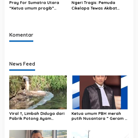
Pray For Sumatra Utara
Ngeri Tragis: Pemuda
“Ketua umum progib”
Cikelapa Tewas Akibat
dimpos Simamora SE,SH
Overdosis Obat Terlarang
memberikan bantuan untuk
Jenis Sulam”.
Tapanuli tengah.
Komentar
News Feed
Viral !!, Limbah Diduga dari
Ketua umum PBH merah
Pabrik Potong Ayam
putih Nusantara ” Geram ”
Dibuang Sembarangan, Air
mengecam keras Tindakan
Sungai Berbusa dan
penyiraman air keras
Berbau Menyengat
Andrie yunus oleh OTK.