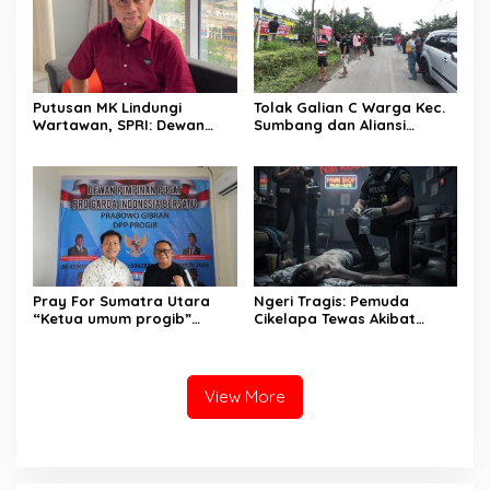
Putusan MK Lindungi
Tolak Galian C Warga Kec.
Wartawan, SPRI: Dewan
Sumbang dan Aliansi
Pers dan Konstituen Wajib
Warga Peduli Masyarakat
Hormati Putusan
Aktivitas Tambang di Kaki
Gunung Slamet
Pray For Sumatra Utara
Ngeri Tragis: Pemuda
“Ketua umum progib”
Cikelapa Tewas Akibat
dimpos Simamora SE,SH
Overdosis Obat Terlarang
memberikan bantuan untuk
Jenis Sulam”.
Tapanuli tengah.
View More