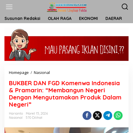
L
e
w
a
Susunan Redaksi
OLAH RAGA
EKONOMI
DAERAR
T
t
i
k
e
k
o
n
t
e
n
Homepage
/
Nasional
B
U
BUKBER DAN FGD Komenwa Indonesia
K
B
& Pramarin: “Membangun Negeri
E
Dengan Mengutamakan Produk Dalam
R
Negeri”
D
A
Harianto
Maret 15, 2026
N
Nasional
570 Dilihat
F
G
D