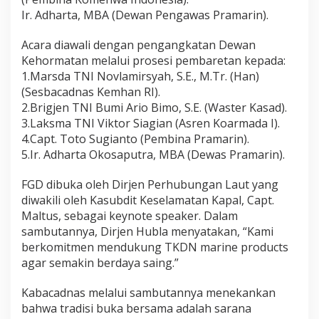
e
r
​Ir. Adharta, MBA (Dewan Pengawas Pramarin).
i
"
​Acara diawali dengan pengangkatan Dewan
Kehormatan melalui prosesi pembaretan kepada:
1.​Marsda TNI Novlamirsyah, S.E., M.Tr. (Han)
(Sesbacadnas Kemhan RI).
2.​Brigjen TNI Bumi Ario Bimo, S.E. (Waster Kasad).
3.​Laksma TNI Viktor Siagian (Asren Koarmada I).
4.​Capt. Toto Sugianto (Pembina Pramarin).
5.​Ir. Adharta Okosaputra, MBA (Dewas Pramarin).
​FGD dibuka oleh Dirjen Perhubungan Laut yang
diwakili oleh Kasubdit Keselamatan Kapal, Capt.
Maltus, sebagai keynote speaker. Dalam
sambutannya, Dirjen Hubla menyatakan, “Kami
berkomitmen mendukung TKDN marine products
agar semakin berdaya saing.”
​Kabacadnas melalui sambutannya menekankan
bahwa tradisi buka bersama adalah sarana