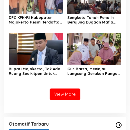
DPC KPK-RI Kabupaten
Sengketa Tanah Penolih
Mojokerto Resmi Terdaftar
Berujung Dugaan Mafia
di Bakesbangpol, Pengurus
Tanah dan Pelaporan ke
Berbakat Siap Bawa
APH
Perubahan
Bupati Mojokerto, Tak Ada
Gus Barra, Meninjau
Ruang Sedikitpun Untuk
Langsung Gerakan Pangan
Korupsi Ataupun Gratifikasi
Murah di Kecamatan
Mojosari
View More
Otomatif Terbaru