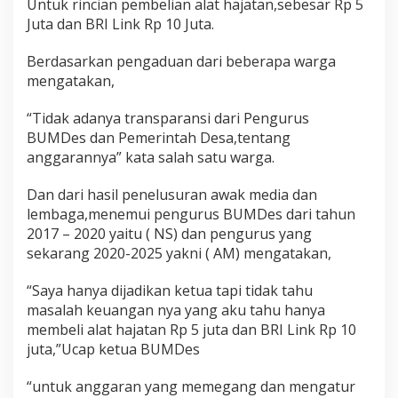
Untuk rincian pembelian alat hajatan,sebesar Rp 5
M
Juta dan BRI Link Rp 10 Juta.
D
e
Berdasarkan pengaduan dari beberapa warga
s
B
mengatakan,
e
r
“Tidak adanya transparansi dari Pengurus
j
BUMDes dan Pemerintah Desa,tentang
u
anggarannya” kata salah satu warga.
m
l
a
Dan dari hasil penelusuran awak media dan
h
lembaga,menemui pengurus BUMDes dari tahun
R
2017 – 2020 yaitu ( NS) dan pengurus yang
a
sekarang 2020-2025 yakni ( AM) mengatakan,
t
u
s
“Saya hanya dijadikan ketua tapi tidak tahu
a
masalah keuangan nya yang aku tahu hanya
n
membeli alat hajatan Rp 5 juta dan BRI Link Rp 10
J
juta,”Ucap ketua BUMDes
u
t
a
“untuk anggaran yang memegang dan mengatur