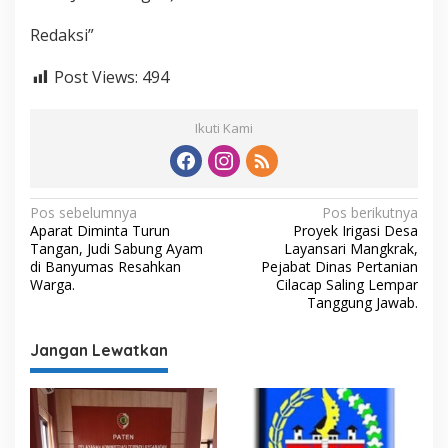
Redaksi”
Post Views:
494
Ikuti Kami
N
Pos sebelumnya
Pos berikutnya
Aparat Diminta Turun
​Proyek Irigasi Desa
a
Tangan, Judi Sabung Ayam
Layansari Mangkrak,
v
di Banyumas Resahkan
Pejabat Dinas Pertanian
Warga.
Cilacap Saling Lempar
i
Tanggung Jawab.
g
Jangan Lewatkan
a
s
i
p