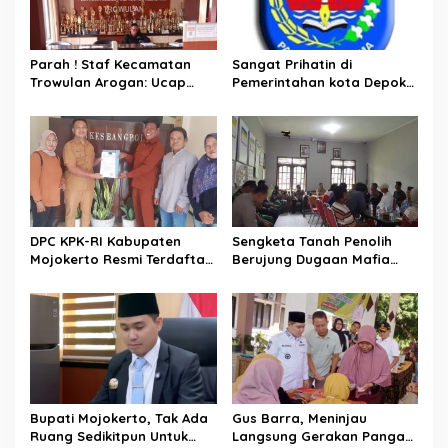
o
s
Parah ! Staf Kecamatan
Sangat Prihatin di
Trowulan Arogan: Ucap
Pemerintahan kota Depok
Kata Kasar Hingga
Tolong Bersihkan Oknum
Tantang
Pungli yang Ada di Tubuh
Pemkot Depok.
DPC KPK-RI Kabupaten
Sengketa Tanah Penolih
Mojokerto Resmi Terdaftar
Berujung Dugaan Mafia
di Bakesbangpol, Pengurus
Tanah dan Pelaporan ke
Berbakat Siap Bawa
APH
Perubahan
Bupati Mojokerto, Tak Ada
Gus Barra, Meninjau
Ruang Sedikitpun Untuk
Langsung Gerakan Pangan