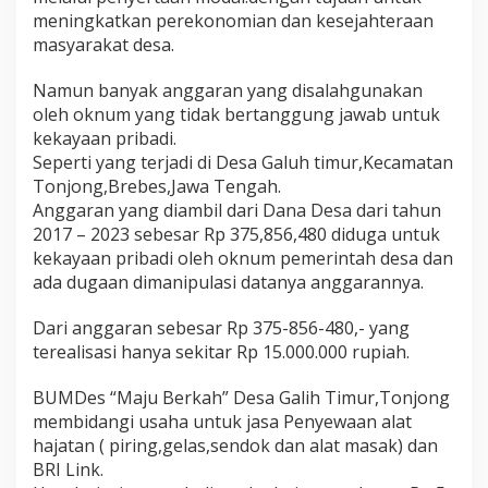
n
meningkatkan perekonomian dan kesejahteraan
g
masyarakat desa.
D
i
Namun banyak anggaran yang disalahgunakan
D
oleh oknum yang tidak bertanggung jawab untuk
u
g
kekayaan pribadi.
a
Seperti yang terjadi di Desa Galuh timur,Kecamatan
M
Tonjong,Brebes,Jawa Tengah.
e
Anggaran yang diambil dari Dana Desa dari tahun
m
a
2017 – 2023 sebesar Rp 375,856,480 diduga untuk
k
kekayaan pribadi oleh oknum pemerintah desa dan
a
ada dugaan dimanipulasi datanya anggarannya.
i
A
Dari anggaran sebesar Rp 375-856-480,- yang
n
g
terealisasi hanya sekitar Rp 15.000.000 rupiah.
g
a
BUMDes “Maju Berkah” Desa Galih Timur,Tonjong
r
membidangi usaha untuk jasa Penyewaan alat
a
hajatan ( piring,gelas,sendok dan alat masak) dan
n
B
BRI Link.
U