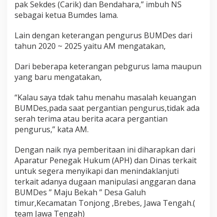
r
pak Sekdes (Carik) dan Bendahara,” imbuh NS
u
sebagai ketua Bumdes lama.
p
i
Lain dengan keterangan pengurus BUMDes dari
a
h
tahun 2020 ~ 2025 yaitu AM mengatakan,
Dari beberapa keterangan pebgurus lama maupun
yang baru mengatakan,
“Kalau saya tdak tahu menahu masalah keuangan
BUMDes,pada saat pergantian pengurus,tidak ada
serah terima atau berita acara pergantian
pengurus,” kata AM.
Dengan naik nya pemberitaan ini diharapkan dari
Aparatur Penegak Hukum (APH) dan Dinas terkait
untuk segera menyikapi dan menindaklanjuti
terkait adanya dugaan manipulasi anggaran dana
BUMDes ” Maju Bekah ” Desa Galuh
timur,Kecamatan Tonjong ,Brebes, Jawa Tengah.(
team Jawa Tengah)