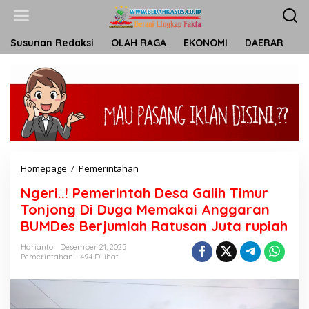
L
e
w
a
Susunan Redaksi
OLAH RAGA
EKONOMI
DAERAR
T
t
i
k
e
k
o
n
t
e
n
Homepage
/
Pemerintahan
N
g
Ngeri..! Pemerintah Desa Galih Timur
e
r
Tonjong Di Duga Memakai Anggaran
i
BUMDes Berjumlah Ratusan Juta rupiah
.
.
Harianto
Desember 21, 2025
!
Pemerintahan
494 Dilihat
P
e
m
e