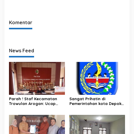
Korupsi Ataupun Gratifikasi
Murah di Kecamatan
Mojosari
Komentar
News Feed
Parah ! Staf Kecamatan
Sangat Prihatin di
Trowulan Arogan: Ucap
Pemerintahan kota Depok
Kata Kasar Hingga
Tolong Bersihkan Oknum
Tantang
Pungli yang Ada di Tubuh
Pemkot Depok.