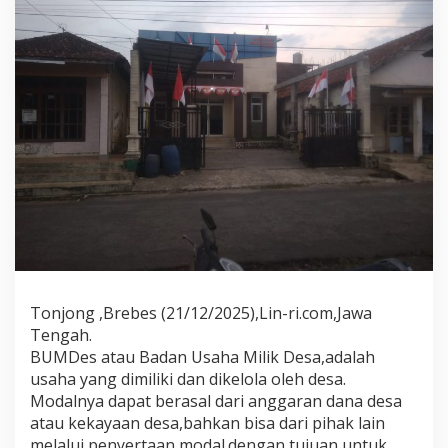
r
i
n
t
a
h
D
e
s
a
G
a
l
i
h
T
i
Tonjong ,Brebes (21/12/2025),Lin-ri.com,Jawa
m
Tengah.
u
r
BUMDes atau Badan Usaha Milik Desa,adalah
T
usaha yang dimiliki dan dikelola oleh desa.
o
Modalnya dapat berasal dari anggaran dana desa
n
atau kekayaan desa,bahkan bisa dari pihak lain
j
melalui penyertaan modal.dengan tujuan untuk
o