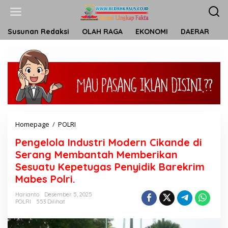
L
e
w
a
Susunan Redaksi
OLAH RAGA
EKONOMI
DAERAR
T
t
i
k
e
k
o
n
t
e
n
Homepage
/
POLRI
P
e
Pengelola Industri Modern Cikande di
n
g
Serang Membantah Memberikan
e
Sesuatu Kepetugas Penyidik Barekrim
l
Mabes Polri.
o
l
Harianto
Desember 5, 2025
a
POLRI
553 Dilihat
I
n
d