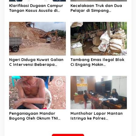
Klarifikasi Dugaan Campur
Kecelakaan Truk dan Dua
Tangan Kasus Asusila di
Pelajar di Simpang
Brebes, Pihak Terkait
Bobotsari Berujung
Bantah Ada Tekanan pada
Laporan Polisi, Diduga
Keluarga Korban
Angkutan Solar Subsidi
Jadi Sorotan Publik
Ngeri Diduga Kuwat Galian
Tambang Emas Ilegal Blok
C Intervensi Beberapa
Ci Engang Makin
Media
Brutal,diduga di Bekingi
Oleh Oknum Kepala Desa
Citorek Barat
Penganiayaan Mandor
Munthohar Lapor Mantan
Boyong Oleh Oknum TNI
Istrinya ke Polres
sampai berdarah – darah
Purbalingga, Atas Dugaan
Tindak Pidana Gelapkan
Aset.