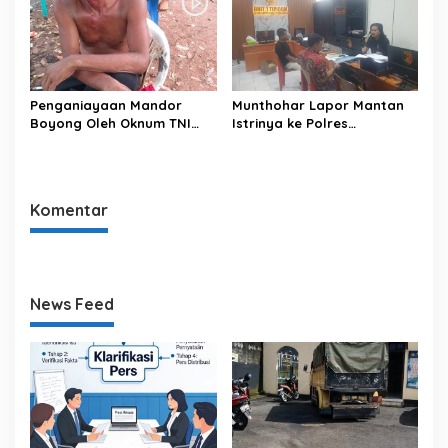
Citorek Barat
Penganiayaan Mandor
Munthohar Lapor Mantan
Boyong Oleh Oknum TNI
Istrinya ke Polres
sampai berdarah – darah
Purbalingga, Atas Dugaan
Tindak Pidana Gelapkan
Aset.
Komentar
News Feed