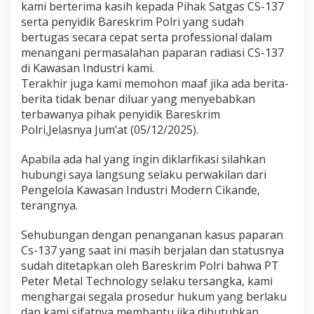
kami berterima kasih kepada Pihak Satgas CS-137
t
serta penyidik Bareskrim Polri yang sudah
u
bertugas secara cepat serta professional dalam
K
e
menangani permasalahan paparan radiasi CS-137
p
di Kawasan Industri kami.
e
Terakhir juga kami memohon maaf jika ada berita-
t
berita tidak benar diluar yang menyebabkan
u
g
terbawanya pihak penyidik Bareskrim
a
Polri,Jelasnya Jum’at (05/12/2025).
s
P
Apabila ada hal yang ingin diklarfikasi silahkan
e
hubungi saya langsung selaku perwakilan dari
n
y
Pengelola Kawasan Industri Modern Cikande,
i
terangnya.
d
i
Sehubungan dengan penanganan kasus paparan
k
Cs-137 yang saat ini masih berjalan dan statusnya
B
a
sudah ditetapkan oleh Bareskrim Polri bahwa PT
r
Peter Metal Technology selaku tersangka, kami
e
menghargai segala prosedur hukum yang berlaku
k
dan kami sifatnya membantu jika dibutuhkan