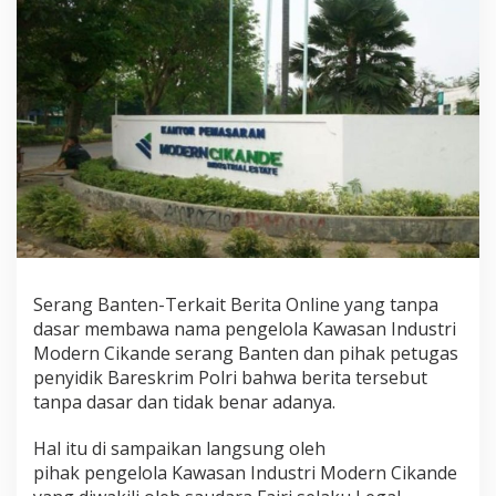
u
s
t
r
i
M
o
d
e
r
n
C
i
k
a
Serang Banten-Terkait Berita Online yang tanpa
n
dasar membawa nama pengelola Kawasan Industri
d
Modern Cikande serang Banten dan pihak petugas
e
d
penyidik Bareskrim Polri bahwa berita tersebut
i
tanpa dasar dan tidak benar adanya.
S
e
Hal itu di sampaikan langsung oleh
r
pihak pengelola Kawasan Industri Modern Cikande
a
n