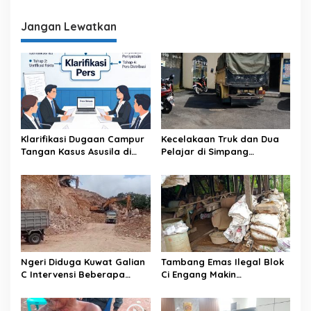
g
Jangan Lewatkan
a
s
i
p
o
s
Klarifikasi Dugaan Campur
Kecelakaan Truk dan Dua
Tangan Kasus Asusila di
Pelajar di Simpang
Brebes, Pihak Terkait
Bobotsari Berujung
Bantah Ada Tekanan pada
Laporan Polisi, Diduga
Keluarga Korban
Angkutan Solar Subsidi
Jadi Sorotan Publik
Ngeri Diduga Kuwat Galian
Tambang Emas Ilegal Blok
C Intervensi Beberapa
Ci Engang Makin
Media
Brutal,diduga di Bekingi
Oleh Oknum Kepala Desa