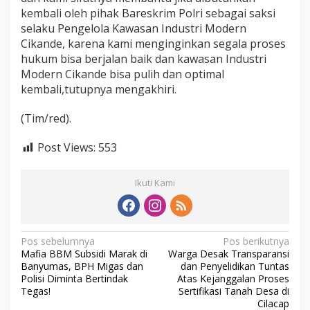
r
kembali oleh pihak Bareskrim Polri sebagai saksi
i
m
selaku Pengelola Kawasan Industri Modern
M
Cikande, karena kami menginginkan segala proses
a
hukum bisa berjalan baik dan kawasan Industri
b
Modern Cikande bisa pulih dan optimal
e
s
kembali,tutupnya mengakhiri.
P
o
(Tim/red).
l
r
Post Views:
553
i
.
Ikuti Kami
N
Pos sebelumnya
Pos berikutnya
Mafia BBM Subsidi Marak di
Warga Desak Transparansi
a
Banyumas, BPH Migas dan
dan Penyelidikan Tuntas
v
Polisi Diminta Bertindak
Atas Kejanggalan Proses
Tegas!
Sertifikasi Tanah Desa di
i
Cilacap