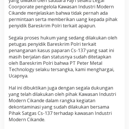
yang diwakili oleh saudara Fajri selaku Legal
g
Coorporate pengelola Kawasan Industri Modern
M
Cikande menjelaskan bahwa tidak pernah ada
e
permintaan serta memberikan uang kepada pihak
m
b
penyidik Bareskrim Polri terkait apapun.
a
n
Segala proses hukum yang sedang dilakukan oleh
t
petugas penyidik Bareskrim Polri terkait
a
penanganan kasus paparan Cs-137 yang saat ini
h
M
masih berjalan dan statusnya sudah ditetapkan
e
oleh Bareskrim Polri bahwa PT Peter Metal
m
Technology selaku tersangka, kami menghargai,
b
Ucapnya.
e
r
i
Hal ini dibuktikan juga dengan segala dukungan
k
yang telah dilakukan oleh pihak Kawasan Industri
a
Modern Cikande dalam rangka kegiatan
n
dekontaminasi yang sudah dilakukan bersama
S
Pihak Satgas Cs-137 terhadap kawasan Industri
e
s
Modern Cikande.
u
a