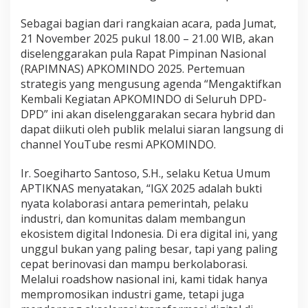
Sebagai bagian dari rangkaian acara, pada Jumat,
21 November 2025 pukul 18.00 – 21.00 WIB, akan
diselenggarakan pula Rapat Pimpinan Nasional
(RAPIMNAS) APKOMINDO 2025. Pertemuan
strategis yang mengusung agenda “Mengaktifkan
Kembali Kegiatan APKOMINDO di Seluruh DPD-
DPD” ini akan diselenggarakan secara hybrid dan
dapat diikuti oleh publik melalui siaran langsung di
channel YouTube resmi APKOMINDO.
Ir. Soegiharto Santoso, S.H., selaku Ketua Umum
APTIKNAS menyatakan, “IGX 2025 adalah bukti
nyata kolaborasi antara pemerintah, pelaku
industri, dan komunitas dalam membangun
ekosistem digital Indonesia. Di era digital ini, yang
unggul bukan yang paling besar, tapi yang paling
cepat berinovasi dan mampu berkolaborasi.
Melalui roadshow nasional ini, kami tidak hanya
mempromosikan industri game, tetapi juga