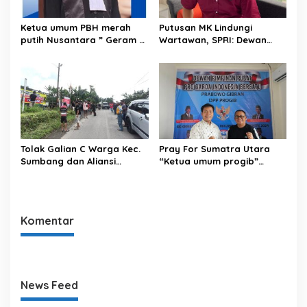
Ketua umum PBH merah
Putusan MK Lindungi
putih Nusantara ” Geram ”
Wartawan, SPRI: Dewan
mengecam keras Tindakan
Pers dan Konstituen Wajib
penyiraman air keras
Hormati Putusan
Andrie yunus oleh OTK.
Tolak Galian C Warga Kec.
Pray For Sumatra Utara
Sumbang dan Aliansi
“Ketua umum progib”
Warga Peduli Masyarakat
dimpos Simamora SE,SH
Aktivitas Tambang di Kaki
memberikan bantuan untuk
Gunung Slamet
Tapanuli tengah.
Komentar
News Feed