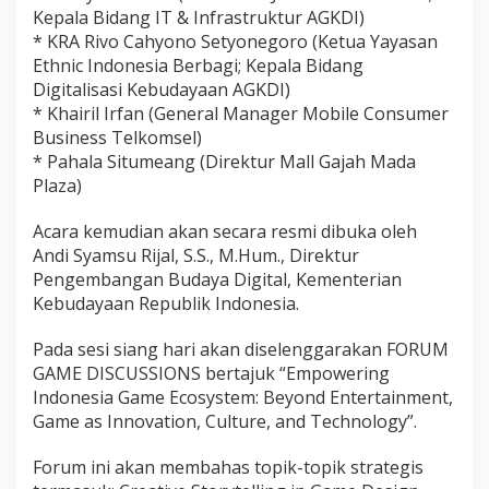
Kepala Bidang IT & Infrastruktur AGKDI)
* KRA Rivo Cahyono Setyonegoro (Ketua Yayasan
Ethnic Indonesia Berbagi; Kepala Bidang
Digitalisasi Kebudayaan AGKDI)
* Khairil Irfan (General Manager Mobile Consumer
Business Telkomsel)
* Pahala Situmeang (Direktur Mall Gajah Mada
Plaza)
Acara kemudian akan secara resmi dibuka oleh
Andi Syamsu Rijal, S.S., M.Hum., Direktur
Pengembangan Budaya Digital, Kementerian
Kebudayaan Republik Indonesia.
Pada sesi siang hari akan diselenggarakan FORUM
GAME DISCUSSIONS bertajuk “Empowering
Indonesia Game Ecosystem: Beyond Entertainment,
Game as Innovation, Culture, and Technology”.
Forum ini akan membahas topik-topik strategis