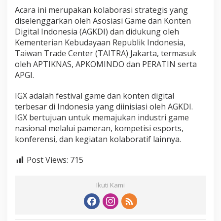
Acara ini merupakan kolaborasi strategis yang
diselenggarkan oleh Asosiasi Game dan Konten
Digital Indonesia (AGKDI) dan didukung oleh
Kementerian Kebudayaan Republik Indonesia,
Taiwan Trade Center (TAITRA) Jakarta, termasuk
oleh APTIKNAS, APKOMINDO dan PERATIN serta
APGI.
IGX adalah festival game dan konten digital
terbesar di Indonesia yang diinisiasi oleh AGKDI.
IGX bertujuan untuk memajukan industri game
nasional melalui pameran, kompetisi esports,
konferensi, dan kegiatan kolaboratif lainnya.
Post Views:
715
Ikuti Kami