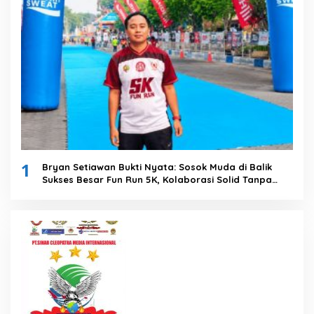
1
Bryan Setiawan Bukti Nyata: Sosok Muda di Balik
Sukses Besar Fun Run 5K, Kolaborasi Solid Tanpa
Anggaran Daerah