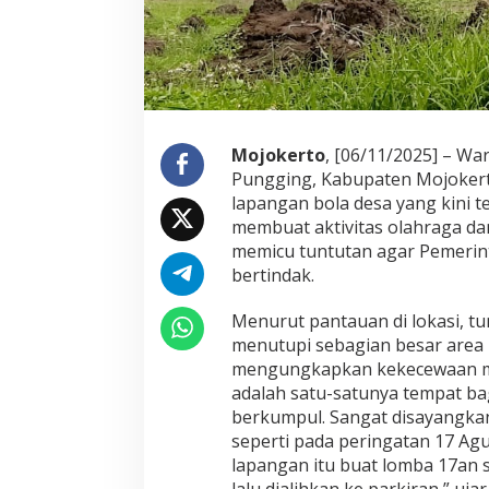
a
n
,
W
a
r
g
a
Mojokerto
, [06/11/2025] – W
T
Pungging, Kabupaten Mojokert
u
lapangan bola desa yang kini te
n
t
membuat aktivitas olahraga da
u
memicu tuntutan agar Pemerin
t
bertindak.
T
i
Menurut pantauan di lokasi, t
n
d
menutupi sebagian besar area 
a
mengungkapkan kekecewaan mere
k
adalah satu-satunya tempat ba
a
berkumpul. Sangat disayangkan 
n
P
seperti pada peringatan 17 Agu
e
lapangan itu buat lomba 17an 
m
lalu dialihkan ke parkiran,” u