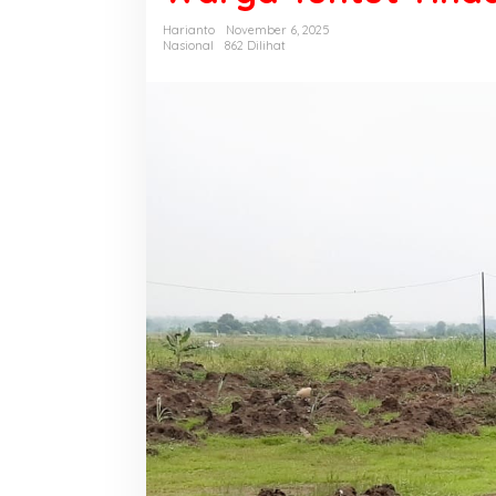
:
L
Harianto
November 6, 2025
a
Nasional
862 Dilihat
p
a
n
g
a
n
B
o
l
a
T
e
r
t
u
t
u
p
U
r
u
k