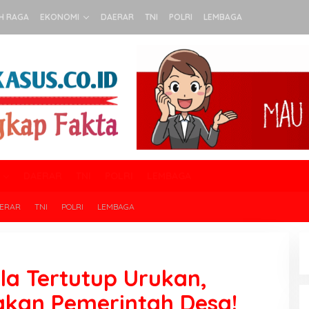
H RAGA
EKONOMI
DAERAR
TNI
POLRI
LEMBAGA
DAERAR
TNI
POLRI
LEMBAGA
ERAR
TNI
POLRI
LEMBAGA
la Tertutup Urukan,
akan Pemerintah Desa!