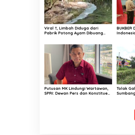
Viral !!, Limbah Diduga dari
BUKBER 
Pabrik Potong Ayam Dibuang
Indonesi
Sembarangan, Air Sungai
“Memban
Berbusa dan Berbau Menyengat
Menguta
Negeri”
Putusan MK Lindungi Wartawan,
Tolak Ga
SPRI: Dewan Pers dan Konstituen
Sumbang 
Wajib Hormati Putusan
Peduli M
Tambang 