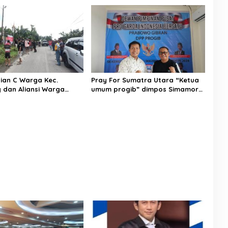
makan Produk Dalam
keras Andrie yunus oleh OTK.
lian C Warga Kec.
Pray For Sumatra Utara “Ketua
dan Aliansi Warga
umum progib” dimpos Simamora
asyarakat Aktivitas
SE,SH memberikan bantuan
di Kaki Gunung Slamet
untuk Tapanuli tengah.