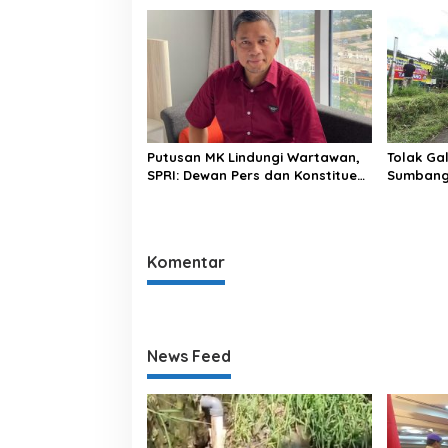
Berbusa dan Berbau Menyengat
Menguta
Negeri”
Putusan MK Lindungi Wartawan,
Tolak Ga
SPRI: Dewan Pers dan Konstituen
Sumbang 
Wajib Hormati Putusan
Peduli M
Tambang 
Komentar
News Feed