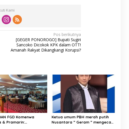
kuti Kami
Pos berikutnya
[GEGER PONOROGO] Bupati Sugiri
Sancoko Dicokok KPK dalam OTT!
Amanah Rakyat Dikangkangi Korupsi?
DAN FGD Komenwa
Ketua umum PBH merah putih
a & Pramarin:
Nusantara ” Geram ” mengecam
gun Negeri Dengan
keras Tindakan penyiraman air