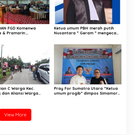
DAN FGD Komenwa
Ketua umum PBH merah putih
a & Pramarin:
Nusantara ” Geram ” mengecam
gun Negeri Dengan
keras Tindakan penyiraman air
makan Produk Dalam
keras Andrie yunus oleh OTK.
lian C Warga Kec.
Pray For Sumatra Utara “Ketua
dan Aliansi Warga
umum progib” dimpos Simamora
asyarakat Aktivitas
SE,SH memberikan bantuan
di Kaki Gunung Slamet
untuk Tapanuli tengah.
View More