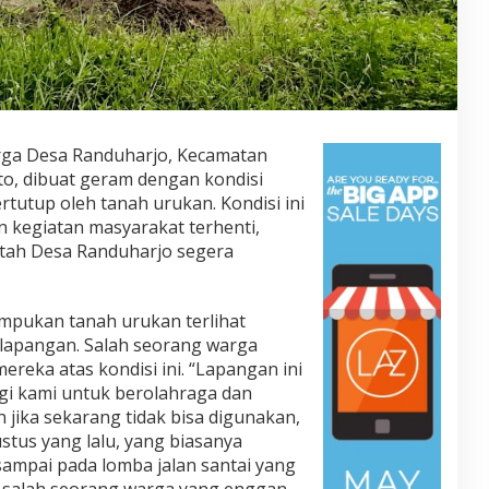
arga Desa Randuharjo, Kecamatan
o, dibuat geram dengan kondisi
rtutup oleh tanah urukan. Kondisi ini
n kegiatan masyarakat terhenti,
tah Desa Randuharjo segera
umpukan tanah urukan terlihat
lapangan. Salah seorang warga
ka atas kondisi ini. “Lapangan ini
gi kami untuk berolahraga dan
jika sekarang tidak bisa digunakan,
stus yang lalu, yang biasanya
sampai pada lomba jalan santai yang
jar salah seorang warga yang enggan