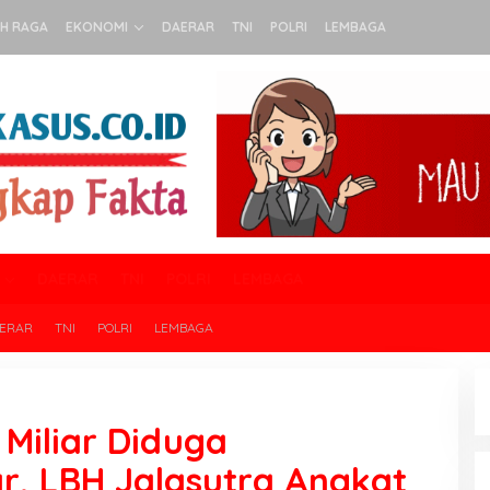
H RAGA
EKONOMI
DAERAR
TNI
POLRI
LEMBAGA
DAERAR
TNI
POLRI
LEMBAGA
ERAR
TNI
POLRI
LEMBAGA
Miliar Diduga
r, LBH Jalasutra Angkat