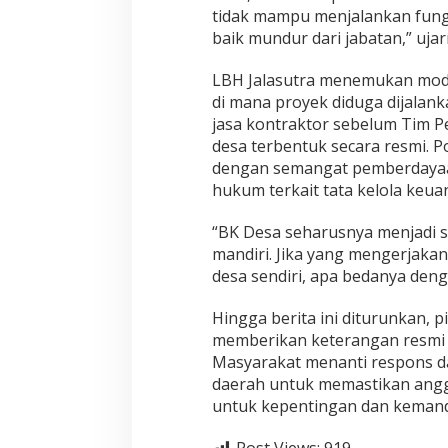
tidak mampu menjalankan fung
baik mundur dari jabatan,” ujar
LBH Jalasutra menemukan modu
di mana proyek diduga dijalan
jasa kontraktor sebelum Tim Pe
desa terbentuk secara resmi. P
dengan semangat pemberdayaa
hukum terkait tata kelola keua
“BK Desa seharusnya menjadi 
mandiri. Jika yang mengerjaka
desa sendiri, apa bedanya denga
Hingga berita ini diturunkan,
memberikan keterangan resmi 
Masyarakat menanti respons da
daerah untuk memastikan ang
untuk kepentingan dan kemandi
Post Views:
919