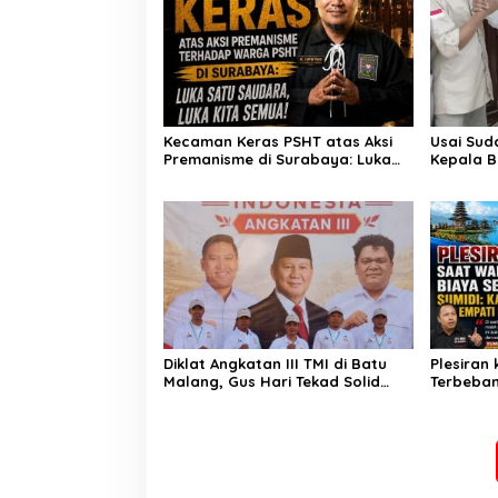
Kecaman Keras PSHT atas Aksi
Usai Sud
Premanisme di Surabaya: Luka
Kepala B
Satu Saudara, Luka Kami Semua
Muzakir S
Wament
Diklat Angkatan III TMI di Batu
Plesiran
Malang, Gus Hari Tekad Solid
Terbeban
Kawal Lahan Pertanian
Kades Ta
Wargan