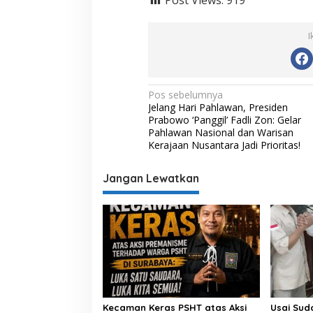
I
N
Pos sebelumnya
Jelang Hari Pahlawan, Presiden
a
Prabowo ‘Panggil’ Fadli Zon: Gelar
v
Pahlawan Nasional dan Warisan
Kerajaan Nusantara Jadi Prioritas!
i
g
Jangan Lewatkan
a
s
i
p
o
s
Kecaman Keras PSHT atas Aksi
Usai Sud