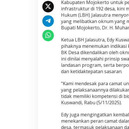
Kabupaten Mojokerto untuk 
r
a
infrastruktur di 192 desa, kin
A
Hukum (LBH) Jalasutra menyor
n
yang melibatkan oknum yang m
g
Bupati Mojokerto, Dr. H. Muha
k
a
t
Ketua LBH Jalasutra, Edy Kusw
B
pihaknya menemukan indikasi 
i
BK Desa dikendalikan oleh okn
c
ini dinilai menyalahi prinsip s
a
r
landasan program, serta berp
a
dan ketidaktepatan sasaran.
!
“Kami mendesak para camat u
yang pelaksanaannya dilakuka
tidak memiliki kompetensi di bi
Kuswandi, Rabu (5/11/2025).
Edy juga mengingatkan kembal
menekankan peran camat dalam
desa, termasuk pelaksanaan da