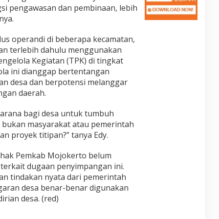
si pengawasan dan pembinaan, lebih
nya.
s operandi di beberapa kecamatan,
kan terlebih dahulu menggunakan
ngelola Kegiatan (TPK) di tingkat
ola ini dianggap bertentangan
n desa dan berpotensi melanggar
ngan daerah.
sarana bagi desa untuk tumbuh
n bukan masyarakat atau pemerintah
n proyek titipan?” tanya Edy.
 pihak Pemkab Mojokerto belum
terkait dugaan penyimpangan ini.
n tindakan nyata dari pemerintah
garan desa benar-benar digunakan
rian desa. (red)