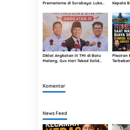
Premanisme di Surabaya: Luka
Kepala B
Satu Saudara, Luka Kami Semua
Muzakir S
Wament
Diklat Angkatan III TMI di Batu
Plesiran
Malang, Gus Hari Tekad Solid
Terbeban
Kawal Lahan Pertanian
Kades Ta
Wargan
Komentar
News Feed