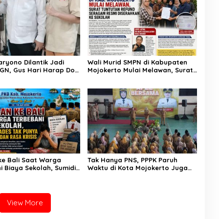
aryono Dilantik Jadi
Wali Murid SMPN di Kabupaten
GN, Gus Hari Harap Don
Mojokerto Mulai Melawan, Surat
egera Isi Posisi
Tuntutan Refund Seragam Resmi
an
Diserahkan ke Sekolah
 ke Bali Saat Warga
Tak Hanya PNS, PPPK Paruh
i Biaya Sekolah, Sumidi:
Waktu di Kota Mojokerto Juga
k Punya Empati Pada
Terima Gaji ke-13
ya
View More