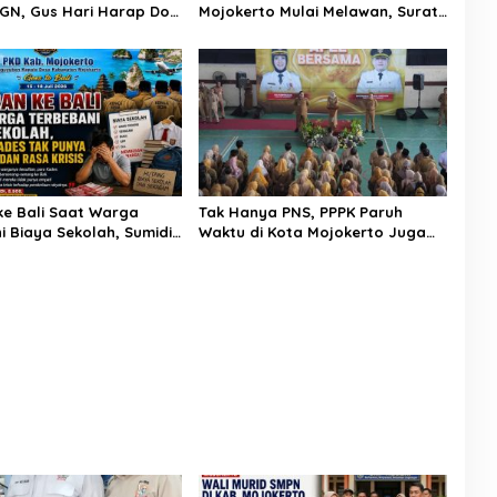
GN, Gus Hari Harap Don
Mojokerto Mulai Melawan, Surat
egera Isi Posisi
Tuntutan Refund Seragam Resmi
an
Diserahkan ke Sekolah
 ke Bali Saat Warga
Tak Hanya PNS, PPPK Paruh
i Biaya Sekolah, Sumidi:
Waktu di Kota Mojokerto Juga
k Punya Empati Pada
Terima Gaji ke-13
ya