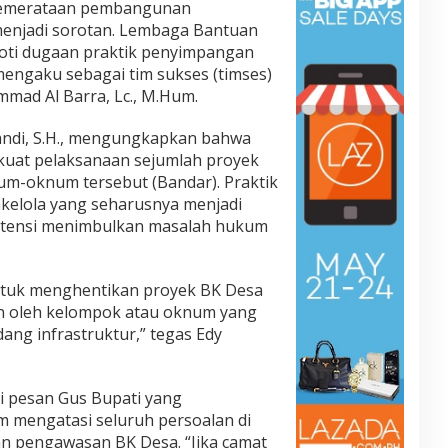
pemerataan pembangunan
i menjadi sorotan. Lembaga Bantuan
oti dugaan praktik penyimpangan
engaku sebagai tim sukses (timses)
mmad Al Barra, Lc., M.Hum.
andi, S.H., mengungkapkan bahwa
kuat pelaksanaan sejumlah proyek
um-oknum tersebut (Bandar). Praktik
wakelola yang seharusnya menjadi
otensi menimbulkan masalah hukum
ntuk menghentikan proyek BK Desa
n oleh kelompok atau oknum yang
dang infrastruktur,” tegas Edy
i pesan Gus Bupati yang
 mengatasi seluruh persoalan di
n pengawasan BK Desa. “Jika camat