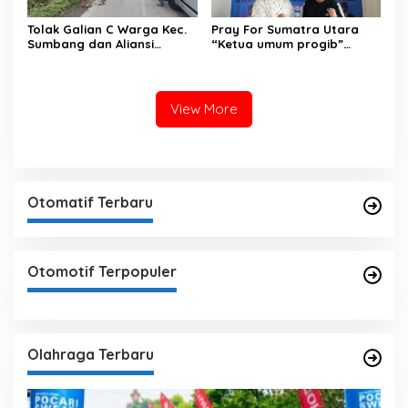
Tolak Galian C Warga Kec.
Pray For Sumatra Utara
Sumbang dan Aliansi
“Ketua umum progib”
Warga Peduli Masyarakat
dimpos Simamora SE,SH
Aktivitas Tambang di Kaki
memberikan bantuan untuk
Gunung Slamet
Tapanuli tengah.
View More
Otomatif Terbaru
Otomotif Terpopuler
Olahraga Terbaru