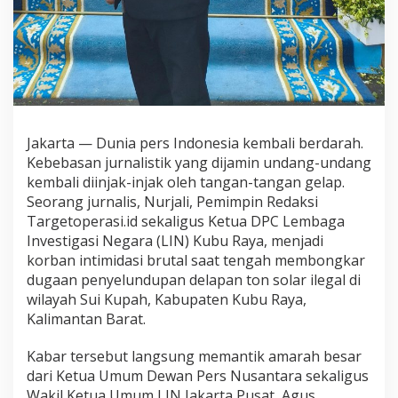
i
s
T
a
r
g
e
t
o
Jakarta — Dunia pers Indonesia kembali berdarah.
p
Kebebasan jurnalistik yang dijamin undang-undang
e
kembali diinjak-injak oleh tangan-tangan gelap.
r
Seorang jurnalis, Nurjali, Pemimpin Redaksi
a
Targetoperasi.id sekaligus Ketua DPC Lembaga
s
i
Investigasi Negara (LIN) Kubu Raya, menjadi
.
korban intimidasi brutal saat tengah membongkar
i
dugaan penyelundupan delapan ton solar ilegal di
d
wilayah Sui Kupah, Kabupaten Kubu Raya,
D
i
Kalimantan Barat.
i
n
Kabar tersebut langsung memantik amarah besar
t
dari Ketua Umum Dewan Pers Nusantara sekaligus
i
Wakil Ketua Umum LIN Jakarta Pusat, Agus
m