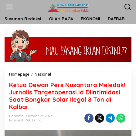
L
e
w
a
Susunan Redaksi
OLAH RAGA
EKONOMI
DAERAR
T
t
i
k
e
k
o
n
t
e
n
Homepage
/
Nasional
K
e
Ketua Dewan Pers Nusantara Meledak!
t
u
Jurnalis Targetoperasi.id Diintimidasi
a
Saat Bongkar Solar Ilegal 8 Ton di
D
Kalbar
e
w
Harianto
Oktober 23, 2025
a
Nasional
980 Dilihat
n
P
e