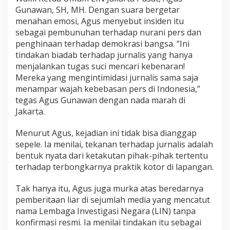
i
Gunawan, SH, MH. Dengan suara bergetar
d
menahan emosi, Agus menyebut insiden itu
a
sebagai pembunuhan terhadap nurani pers dan
s
penghinaan terhadap demokrasi bangsa. “Ini
i
tindakan biadab terhadap jurnalis yang hanya
S
a
menjalankan tugas suci mencari kebenaran!
a
Mereka yang mengintimidasi jurnalis sama saja
t
menampar wajah kebebasan pers di Indonesia,”
B
tegas Agus Gunawan dengan nada marah di
o
n
Jakarta.
g
k
Menurut Agus, kejadian ini tidak bisa dianggap
a
sepele. Ia menilai, tekanan terhadap jurnalis adalah
r
bentuk nyata dari ketakutan pihak-pihak tertentu
S
o
terhadap terbongkarnya praktik kotor di lapangan.
l
a
Tak hanya itu, Agus juga murka atas beredarnya
r
pemberitaan liar di sejumlah media yang mencatut
I
nama Lembaga Investigasi Negara (LIN) tanpa
l
e
konfirmasi resmi. Ia menilai tindakan itu sebagai