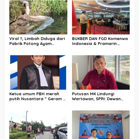
Viral !!, Limbah Diduga dari
BUKBER DAN FGD Komenwa
Pabrik Potong Ayam
Indonesia & Pramarin:
Dibuang Sembarangan, Air
“Membangun Negeri
Sungai Berbusa dan
Dengan Mengutamakan
Berbau Menyengat
Produk Dalam Negeri”
Ketua umum PBH merah
Putusan MK Lindungi
putih Nusantara ” Geram ”
Wartawan, SPRI: Dewan
mengecam keras Tindakan
Pers dan Konstituen Wajib
penyiraman air keras
Hormati Putusan
Andrie yunus oleh OTK.