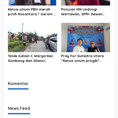
Ketua umum PBH merah
Putusan MK Lindungi
putih Nusantara ” Geram ”
Wartawan, SPRI: Dewan
mengecam keras Tindakan
Pers dan Konstituen Wajib
penyiraman air keras
Hormati Putusan
Andrie yunus oleh OTK.
Tolak Galian C Warga Kec.
Pray For Sumatra Utara
Sumbang dan Aliansi
“Ketua umum progib”
Warga Peduli Masyarakat
dimpos Simamora SE,SH
Aktivitas Tambang di Kaki
memberikan bantuan untuk
Gunung Slamet
Tapanuli tengah.
Komentar
News Feed