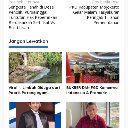
N
Pos sebelumnya
Pos berikutnya
Sengketa Tanah di Desa
PKD Kabupaten Mojokerto
a
Penolih, Purbalingga:
Gelar Malam Tasyakuran
v
Tuntutan Hak Kepemilikan
Peringati 1 Tahun
Berdasarkan Sertifikat Vs
Pemerintahan
i
Bukti Lisan
g
Jangan Lewatkan
a
s
i
p
o
s
Viral !!, Limbah Diduga dari
BUKBER DAN FGD Komenwa
Pabrik Potong Ayam
Indonesia & Pramarin:
Dibuang Sembarangan, Air
“Membangun Negeri
Sungai Berbusa dan
Dengan Mengutamakan
Berbau Menyengat
Produk Dalam Negeri”