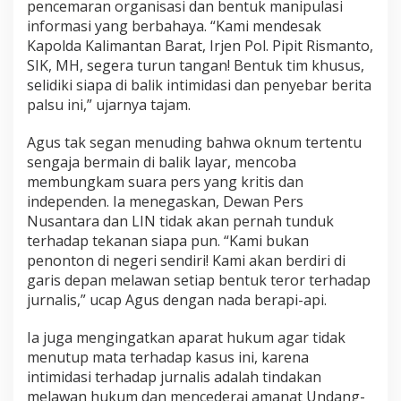
g
pencemaran organisasi dan bentuk manipulasi
a
informasi yang berbahaya. “Kami mendesak
l
Kapolda Kalimantan Barat, Irjen Pol. Pipit Rismanto,
8
SIK, MH, segera turun tangan! Bentuk tim khusus,
T
o
selidiki siapa di balik intimidasi dan penyebar berita
n
palsu ini,” ujarnya tajam.
d
i
Agus tak segan menuding bahwa oknum tertentu
K
sengaja bermain di balik layar, mencoba
a
l
membungkam suara pers yang kritis dan
b
independen. Ia menegaskan, Dewan Pers
a
Nusantara dan LIN tidak akan pernah tunduk
r
terhadap tekanan siapa pun. “Kami bukan
penonton di negeri sendiri! Kami akan berdiri di
garis depan melawan setiap bentuk teror terhadap
jurnalis,” ucap Agus dengan nada berapi-api.
Ia juga mengingatkan aparat hukum agar tidak
menutup mata terhadap kasus ini, karena
intimidasi terhadap jurnalis adalah tindakan
melawan hukum dan mencederai amanat Undang-