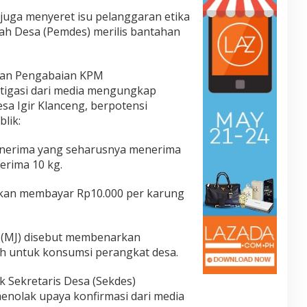
i juga menyeret isu pelanggaran etika
ah Desa (Pemdes) merilis bantahan
dan Pengabaian KPM
stigasi dari media mengungkap
sa Igir Klanceng, berpotensi
lik:
enerima yang seharusnya menerima
erima 10 kg.
bkan membayar Rp10.000 per karung
 (MJ) disebut membenarkan
h untuk konsumsi perangkat desa.
k Sekretaris Desa (Sekdes)
nolak upaya konfirmasi dari media