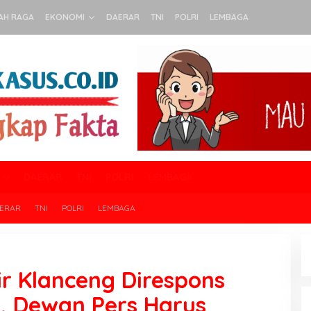
AH RAGA
EKONOMI
DAERAR
TNI
POLRI
LEMBAGA
DAERAR
TNI
POLRI
LEMBAGA
ERAR
TNI
POLRI
LEMBAGA
ir Klanceng Direspons
n’, Dewan Pers Harus