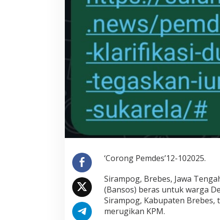
s
p
o
n
s
'
K
l
a
r
i
f
i
k
a
s
i
S
‘Corong Pemdes’12-102025.
i
l
Sirampog, Brebes, Jawa Tenga
u
m
(Bansos) beras untuk warga De
a
Sirampog, Kabupaten Brebes, 
n
merugikan KPM.
'