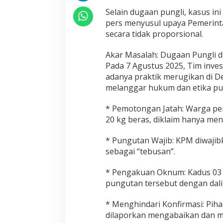
,
Selain dugaan pungli, kasus in
D
e
pers menyusul upaya Pemerint
w
secara tidak proporsional.
a
n
Akar Masalah: Dugaan Pungli 
P
Pada 7 Agustus 2025, Tim inve
e
r
adanya praktik merugikan di De
s
melanggar hukum dan etika pub
H
a
* Pemotongan Jatah: Warga p
r
20 kg beras, diklaim hanya men
u
s
S
* Pungutan Wajib: KPM diwaji
a
sebagai “tebusan”.
n
k
* Pengakuan Oknum: Kadus 03
s
pungutan tersebut dengan dali
i
O
k
* Menghindari Konfirmasi: Piha
n
dilaporkan mengabaikan dan me
u