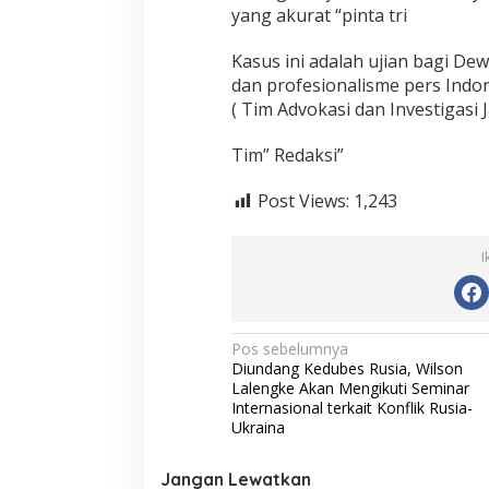
yang akurat “pinta tri
Kasus ini adalah ujian bagi D
dan profesionalisme pers Indon
( Tim Advokasi dan Investigasi
Tim” Redaksi”
Post Views:
1,243
I
N
Pos sebelumnya
Diundang Kedubes Rusia, Wilson
a
Lalengke Akan Mengikuti Seminar
v
Internasional terkait Konflik Rusia-
Ukraina
i
g
Jangan Lewatkan