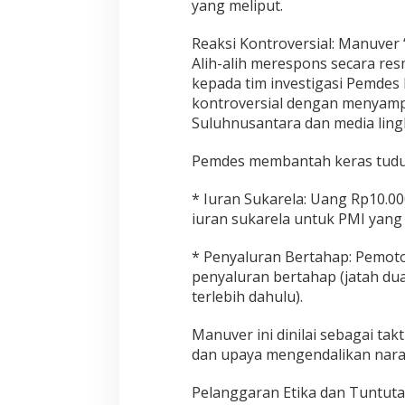
yang meliput.
m
W
a
Reaksi Kontroversial: Manuver ‘
r
Alih-alih merespons secara r
t
kepada tim investigasi Pemdes I
a
kontroversial dengan menyampai
w
Suluhnusantara dan media ling
a
n
Pemdes membantah keras tuduh
* Iuran Sukarela: Uang Rp10.00
iuran sukarela untuk PMI yang 
* Penyaluran Bertahap: Pemoto
penyaluran bertahap (jatah dua
terlebih dahulu).
Manuver ini dinilai sebagai ta
dan upaya mengendalikan narasi
Pelanggaran Etika dan Tuntuta