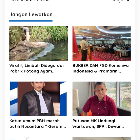
i
g
Jangan Lewatkan
a
s
i
p
o
s
Viral !!, Limbah Diduga dari
BUKBER DAN FGD Komenwa
Pabrik Potong Ayam
Indonesia & Pramarin:
Dibuang Sembarangan, Air
“Membangun Negeri
Sungai Berbusa dan
Dengan Mengutamakan
Berbau Menyengat
Produk Dalam Negeri”
Ketua umum PBH merah
Putusan MK Lindungi
putih Nusantara ” Geram ”
Wartawan, SPRI: Dewan
mengecam keras Tindakan
Pers dan Konstituen Wajib
penyiraman air keras
Hormati Putusan