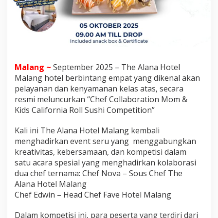
l
M
a
l
a
n
g
Malang ~
September 2025 – The Alana Hotel
,
Malang hotel berbintang empat yang dikenal akan
H
a
pelayanan dan kenyamanan kelas atas, secara
d
resmi meluncurkan “Chef Collaboration Mom &
i
Kids California Roll Sushi Competition”
a
h
Kali ini The Alana Hotel Malang kembali
n
y
menghadirkan event seru yang menggabungkan
a
kreativitas, kebersamaan, dan kompetisi dalam
S
satu acara spesial yang menghadirkan kolaborasi
t
dua chef ternama: Chef Nova – Sous Chef The
a
y
Alana Hotel Malang
c
Chef Edwin – Head Chef Fave Hotel Malang
a
t
Dalam kompetisi ini, para peserta yang terdiri dari
i