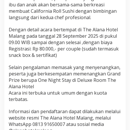
ibu dan anak akan bersama-sama berkreasi
o
n
membuat California Roll Sushi dengan bimbingan
&
langsung dari kedua chef profesional.
E
m
Dengan detail acara bertempat di The Alana Hotel
a
Malang pada tanggal 28 September 2025 di pukul
s
B
09.00 WIB sampai dengan selesai ,dengan biaya
a
Registrasi: Rp 80.000,- per couple (sudah termasuk
t
snack box & sertifikat)
a
n
Selain pengalaman memasak yang menyenangkan,
g
a
peserta juga berkesempatan memenangkan Grand
n
Prize berupa One Night Stay di Deluxe Room The
"
Alana Hotel
Acara ini terbuka untuk umum dengan kuota
terbatas.
Informasi dan pendaftaran dapat dilakukan melalui
website resmi The Alana Hotel Malang, melalui
WhatsApp 0813 91650007 atau sosial media