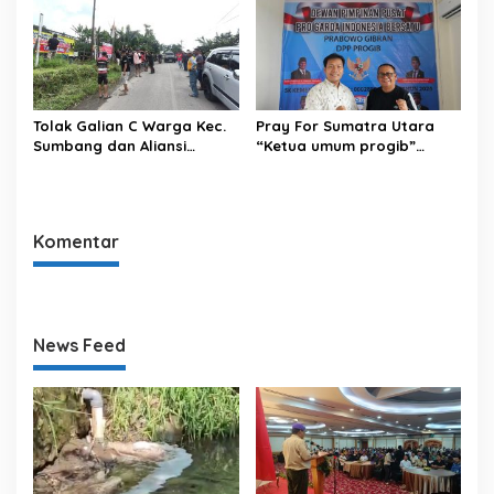
Andrie yunus oleh OTK.
Tolak Galian C Warga Kec.
Pray For Sumatra Utara
Sumbang dan Aliansi
“Ketua umum progib”
Warga Peduli Masyarakat
dimpos Simamora SE,SH
Aktivitas Tambang di Kaki
memberikan bantuan untuk
Gunung Slamet
Tapanuli tengah.
Komentar
News Feed