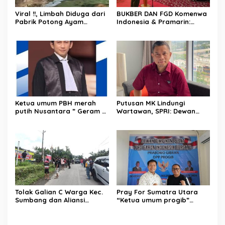
Viral !!, Limbah Diduga dari
BUKBER DAN FGD Komenwa
Pabrik Potong Ayam
Indonesia & Pramarin:
Dibuang Sembarangan, Air
“Membangun Negeri
Sungai Berbusa dan
Dengan Mengutamakan
Berbau Menyengat
Produk Dalam Negeri”
Ketua umum PBH merah
Putusan MK Lindungi
putih Nusantara ” Geram ”
Wartawan, SPRI: Dewan
mengecam keras Tindakan
Pers dan Konstituen Wajib
penyiraman air keras
Hormati Putusan
Andrie yunus oleh OTK.
Tolak Galian C Warga Kec.
Pray For Sumatra Utara
Sumbang dan Aliansi
“Ketua umum progib”
Warga Peduli Masyarakat
dimpos Simamora SE,SH
Aktivitas Tambang di Kaki
memberikan bantuan untuk
Gunung Slamet
Tapanuli tengah.