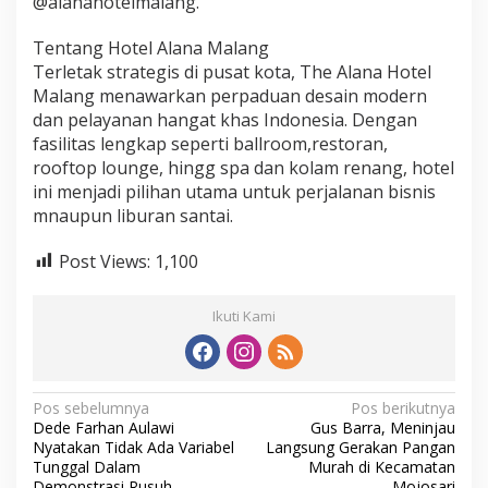
@alanahotelmalang.
Tentang Hotel Alana Malang
Terletak strategis di pusat kota, The Alana Hotel
Malang menawarkan perpaduan desain modern
dan pelayanan hangat khas Indonesia. Dengan
fasilitas lengkap seperti ballroom,restoran,
rooftop lounge, hingg spa dan kolam renang, hotel
ini menjadi pilihan utama untuk perjalanan bisnis
mnaupun liburan santai.
Post Views:
1,100
Ikuti Kami
N
Pos sebelumnya
Pos berikutnya
Dede Farhan Aulawi
Gus Barra, Meninjau
a
Nyatakan Tidak Ada Variabel
Langsung Gerakan Pangan
v
Tunggal Dalam
Murah di Kecamatan
Demonstrasi Rusuh
Mojosari