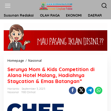
L
e
w
a
Susunan Redaksi
OLAH RAGA
EKONOMI
DAERAR
T
t
i
k
e
k
o
n
t
e
n
Homepage
/
Nasional
S
e
Serunya Mom & Kids Competition di
r
u
Alana Hotel Malang, Hadiahnya
n
Staycation & Emas Batangan”
y
a
Harianto
September 3, 2025
M
Nasional
1100 Dilihat
o
m
&
K